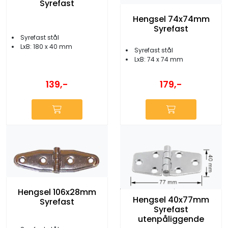
Syrefast
Hengsel 74x74mm
Syrefast
Syrefast stål
LxB: 180 x 40 mm
Syrefast stål
LxB: 74 x 74 mm
139,-
179,-
Hengsel 106x28mm
Hengsel 40x77mm
Syrefast
Syrefast
utenpåliggende