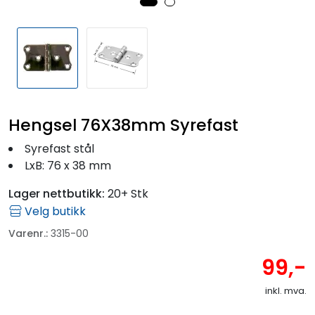
Fortøyning
Fritid/Sikkerhet
Båtpleie/Opplag
Hengsel 76X38mm Syrefast
Seil
Syrefast stål
LxB: 76 x 38 mm
Outlet
Lager nettbutikk:
20+ Stk
Velg butikk
Kampanje
Varenr.:
3315-00
99,-
inkl. mva.