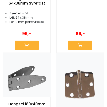
64x38mm Syrefast
Syrefast stål
LxB: 64 x 38 mm
For 10 mm platetykkelse
99,-
89,-
Hengsel 180x40mm