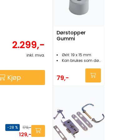
Dørstopper
Gummi
2.299,-
inkl. mva.
ØxH: 19 x 15 mm
Kan brukes som dørholder
Kjøp
79,-
-28 %
179,-
129,-