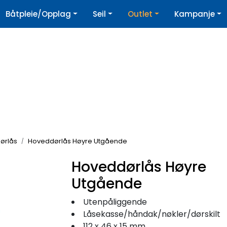
|
Båtpleie/Opplag
Seil
Outlet
Kampanje
øpshjelp
Nyhetsbrev
ørlås
Hoveddørlås Høyre Utgående
Hoveddørlås Høyre
Utgående
Utenpåliggende
Låsekasse/håndak/nøkler/dørskilt
112 x 46 x 15 mm