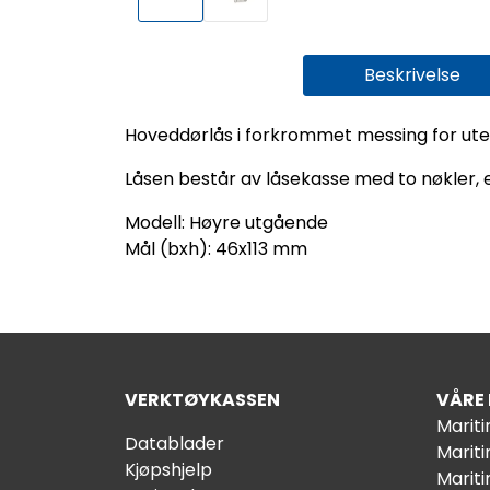
Beskrivelse
Hoveddørlås i forkrommet messing for ut
Låsen består av låsekasse med to nøkler, e
Modell: Høyre utgående
Mål (bxh): 46x113 mm
VERKTØYKASSEN
VÅRE
Marit
Datablader
Marit
Kjøpshjelp
Mariti