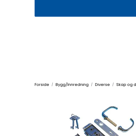
Skip to main content
|
|
Våre butikker
Kontakt oss
Kj
Forside
Bygg/Innredning
Diverse
Skap og d