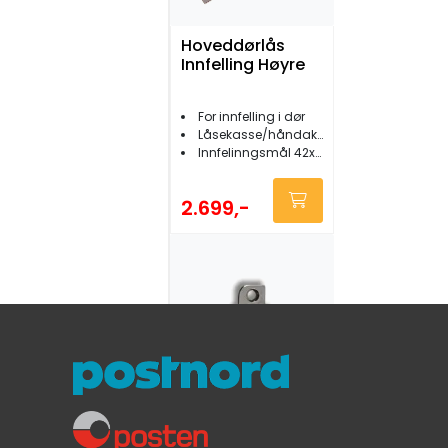
Hoveddørlås
Innfelling Høyre
For innfelling i dør
Låsekasse/håndak/nøkler/dørskilt
Innfelinngsmål 42x94mm
2.699,-