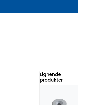
0
Infosenter
Favoritter
Logg inn
Lignende
produkter