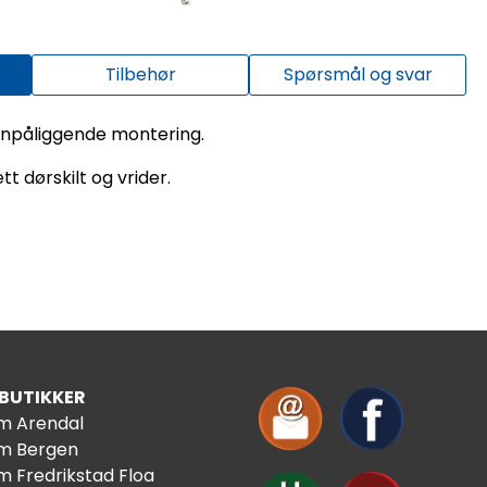
Tilbehør
Spørsmål og svar
enpåliggende montering.
tt dørskilt og vrider.
 BUTIKKER
im Arendal
im Bergen
m Fredrikstad Floa