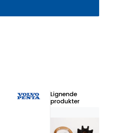
0
Infosenter
Favoritter
Logg inn
Lignende
produkter