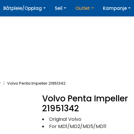
|
Båtpleie/Opplag
Seil
Outlet
Kampanje
øpshjelp
Nyhetsbrev
r
Volvo Penta Impeller 21951342
Volvo Penta Impeller
21951342
Original Volvo
For MD1/MD2/MD5/MD11