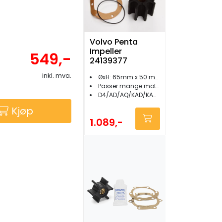
Volvo Penta
Impeller
549,-
24139377
inkl. mva.
ØxH: 65mm x 50 mm
Passer mange motorer
D4/AD/AQ/KAD/KAMD/TAMD...
Kjøp
1.089,-