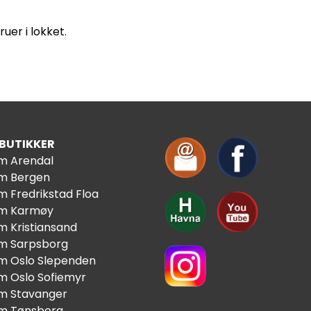
uer i lokket.
 BUTIKKER
im Arendal
im Bergen
m Fredrikstad Floa
im Karmøy
m Kristiansand
im Sarpsborg
im Oslo Slependen
im Oslo Sofiemyr
im Stavanger
im Tønsberg