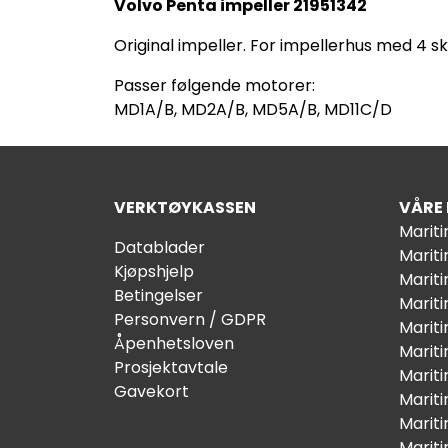
Volvo Penta impeller 21951342
Original impeller. For impellerhus med 4 skr
Passer følgende motorer:
MD1A/B, MD2A/B, MD5A/B, MD11C/D
VERKTØYKASSEN
VÅRE
Marit
Datablader
Marit
Kjøpshjelp
Mariti
Betingelser
Marit
Personvern / GDPR
Mariti
Åpenhetsloven
Marit
Prosjektavtale
Marit
Gavekort
Marit
Marit
Marit