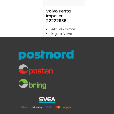
Volvo Penta
Impeller
22222936
ØxH: 50 x 22mm
Original Volvo
For MD3/MD17/2010/20/30/40
589,-
Volvo Penta
Impeller D2-