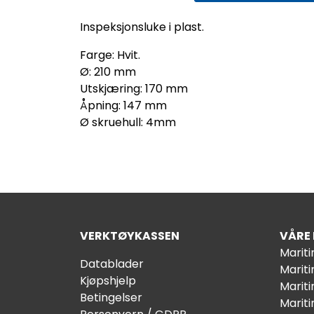
Inspeksjonsluke i plast.
Farge: Hvit.
Ø: 210 mm
Utskjæring: 170 mm
Åpning: 147 mm
Ø skruehull: 4mm
VERKTØYKASSEN
VÅRE
Marit
Datablader
Marit
Kjøpshjelp
Mariti
Betingelser
Marit