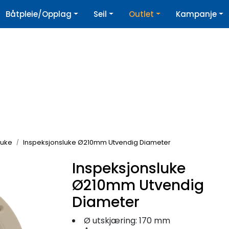
|
Båtpleie/Opplag
Seil
Outlet
Kampanje
øpshjelp
Nyhetsbrev
luke
Inspeksjonsluke Ø210mm Utvendig Diameter
Inspeksjonsluke
Ø210mm Utvendig
Diameter
Ø utskjæring: 170 mm