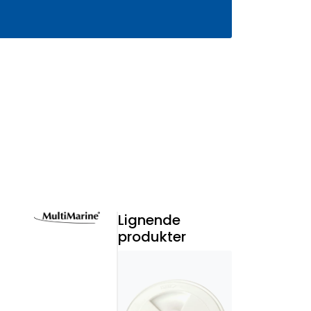
0
Infosenter
Favoritter
Logg inn
Lignende
produkter