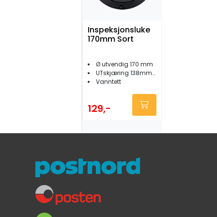
Inspeksjonsluke
170mm Sort
Ø utvendig 170 mm
UTskjæring 138mm/Åpning 129 mm
Vanntett
129,-