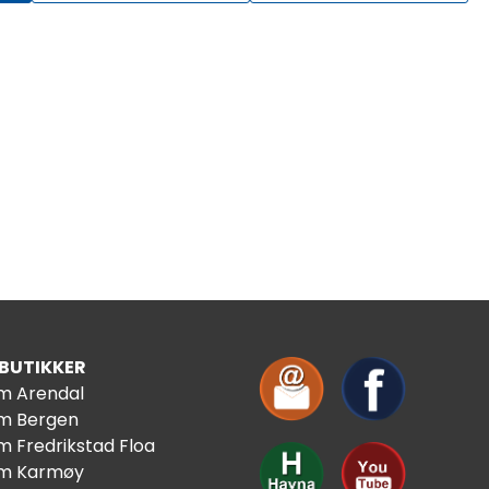
 BUTIKKER
im Arendal
im Bergen
m Fredrikstad Floa
im Karmøy