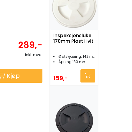
Inspeksjonsluke
170mm Plast Hvit
289,-
inkl. mva.
Ø utskjæring: 142 mm
Åpning 130 mm
Kjøp
159,-