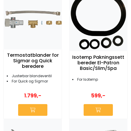
Termostatblander for
Isotemp Pakningssett
Sigmar og Quick
bereder El-Patron
beredere
Basic/Slim/Spa
Justerbar blandeventil
For Isotemp
For Quick og Sigmar
599,-
1.799,-