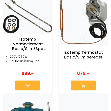
Isotemp
Varmeelement
Basic/Slim/Spa
Isotemp Termostat
bereder 750W
Basic/Slim bereder
220V/750W
For Basic/Slim/Spa
879,-
899,-