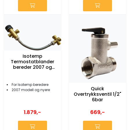
Isotemp
Termostatblander
bereder 2007 og
nyere
For Isotemp beredere
Quick
2007 modell og nyere
Overtrykksventil 1/2"
6bar
1.879,-
669,-