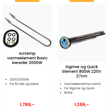
Isotemp
varmeelement Basic
bereder 2000W
Sigmar og Quick
Element 800W 220V
27cm
220V/2000W
For 50 liter og større
Varmeelement for varmtvannsbereder
For Sigmar og Quick
800w
1.789,-
1.359,-