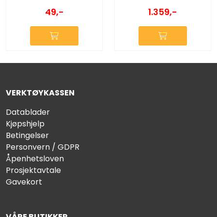
49,-
1.359,-
VERKTØYKASSEN
Datablader
Kjøpshjelp
Betingelser
Personvern / GDPR
Åpenhetsloven
Prosjektavtale
Gavekort
VÅRE BUTIKKER