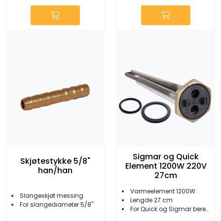
Sigmar og Quick
Skjøtestykke 5/8"
Element 1200W 220V
han/han
27cm
Varmeelement 1200W
Slangeskjøt messing
Lengde 27 cm
For slangediameter 5/8"
For Quick og Sigmar beredere