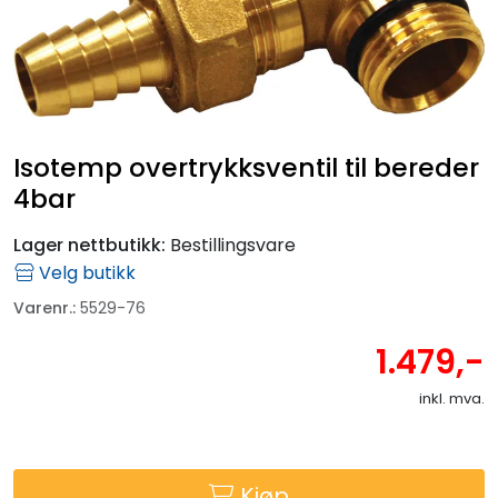
Fortøyning
Fritid/Sikkerhet
Båtpleie/Opplag
Isotemp overtrykksventil til bereder
4bar
Seil
Lager nettbutikk:
Bestillingsvare
Velg butikk
Outlet
Varenr.:
5529-76
Kampanje
1.479,-
inkl. mva.
Kjøp