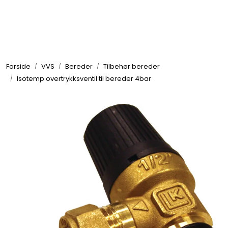
Skip to main content
Elektronikk
Forside
VVS
Bereder
Tilbehør bereder
Elektrisk
Isotemp overtrykksventil til bereder 4bar
Bygg/Innredning
Komfort
VVS
Motor/Styring