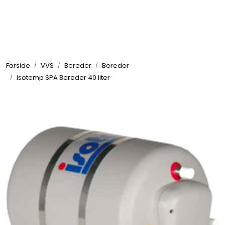
Skip to main content
Elektronikk
Forside
VVS
Bereder
Bereder
Elektrisk
Isotemp SPA Bereder 40 liter
Bygg/Innredning
Komfort
VVS
Motor/Styring