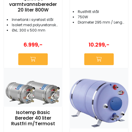
varmtvannsbereder
20 liter 800W
Rustfritt stål
750W
Innertank i syrefast stål
Diameter 295 mm / Lengde 665 mm
Isolert med polyuretanskum
ØxL: 300 x 500 mm
10.299,-
6.999,-
Isotemp Basic
Bereder 40 liter
Rustfri m/Termost