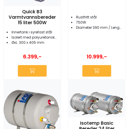
Quick B3
Varmtvannsbereder
Rustfritt stål
15 liter 500W
750W
Diameter 390 mm / Lengde 555 mm
Innertank i syrefast stål
Isolert med polyuretanskum
ØxL: 300 x 405 mm
10.999,-
6.399,-
Isotemp Basic
Bereder 24 liter