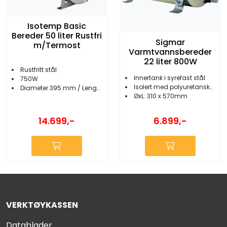
Isotemp Basic
Bereder 50 liter Rustfri
Sigmar
m/Termost
Varmtvannsbereder
22 liter 800W
Rustfritt stål
Innertank i syrefast stål
750W
Isolert med polyuretanskum
Diameter 395 mm / Lengde 780 mm
ØxL: 310 x 570mm
14.699,-
6.899,-
VERKTØYKASSEN
Datablader