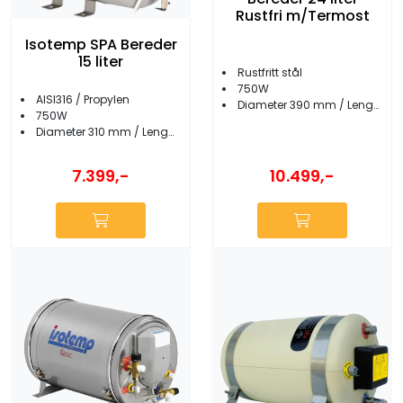
Rustfri m/Termost
Isotemp SPA Bereder
15 liter
Rustfritt stål
750W
AISI316 / Propylen
Diameter 390 mm / Lengde 460 mm
750W
Diameter 310 mm / Lengde 450 mm
10.499,-
7.399,-