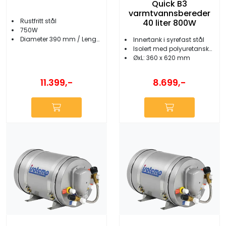
Quick B3
varmtvannsbereder
Rustfritt stål
40 liter 800W
750W
Diameter 390 mm / Lengde 630 mm
Innertank i syrefast stål
Isolert med polyuretanskum
ØxL: 360 x 620 mm
11.399,-
8.699,-