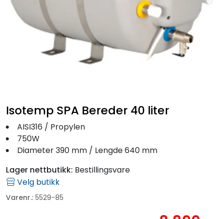
Fortøyning
Fritid/Sikkerhet
Båtpleie/Opplag
Seil
Isotemp SPA Bereder 40 liter
Outlet
AISI316 / Propylen
750W
Diameter 390 mm / Lengde 640 mm
Kampanje
Lager nettbutikk:
Bestillingsvare
Velg butikk
Varenr.:
5529-85