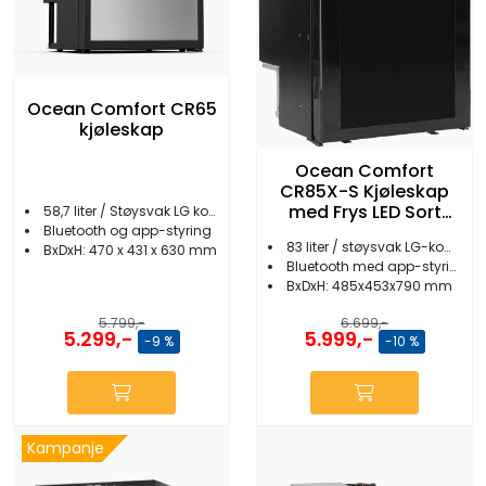
Ocean Comfort CR65
kjøleskap
Ocean Comfort
CR85X-S Kjøleskap
med Frys LED Sort
58,7 liter / Støysvak LG kompressor
Front
Bluetooth og app-styring
83 liter / støysvak LG-kompressor
BxDxH: 470 x 431 x 630 mm
Bluetooth med app-styring
BxDxH: 485x453x790 mm
5.799,-
6.699,-
5.299,-
5.999,-
-9 %
-10 %
Kampanje