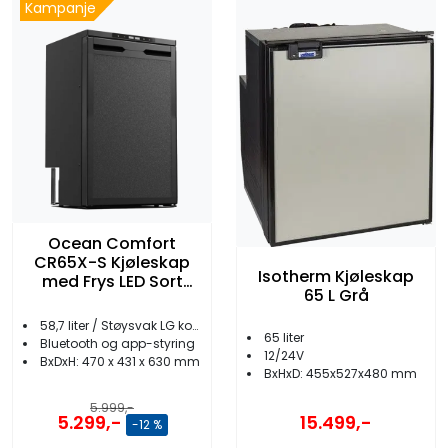
Kampanje
Ocean Comfort
CR65X-S Kjøleskap
Isotherm Kjøleskap
med Frys LED Sort
65 L Grå
Front
58,7 liter / Støysvak LG kompressor
65 liter
Bluetooth og app-styring
12/24V
BxDxH: 470 x 431 x 630 mm
BxHxD: 455x527x480 mm
5.999,-
5.299,-
15.499,-
-12 %