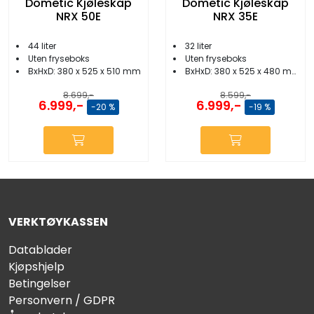
Dometic Kjøleskap
Dometic Kjøleskap
NRX 50E
NRX 35E
44 liter
32 liter
Uten fryseboks
Uten fryseboks
BxHxD: 380 x 525 x 510 mm
BxHxD: 380 x 525 x 480 mm
8.699,-
8.599,-
6.999,-
6.999,-
-20 %
-19 %
VERKTØYKASSEN
Datablader
Kjøpshjelp
Betingelser
Personvern / GDPR