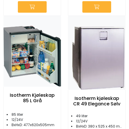
Isotherm Kjøleskap
Isotherm kjøleskap
85 L Grå
CR 49 Elegance Sølv
85 liter
49 liter
12/24V
12/24V
BxHxD: 477x620x505mm
BxHxD: 380 x 525 x 450 mm