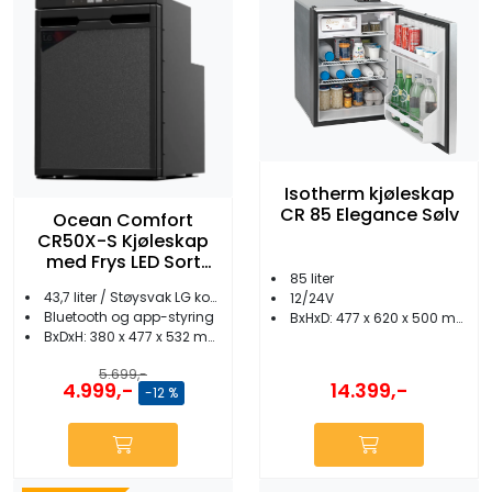
Isotherm kjøleskap
CR 85 Elegance Sølv
Ocean Comfort
CR50X-S Kjøleskap
med Frys LED Sort
85 liter
Front
43,7 liter / Støysvak LG kompressor
12/24V
Bluetooth og app-styring
BxHxD: 477 x 620 x 500 mm
BxDxH: 380 x 477 x 532 mm
5.699,-
14.399,-
4.999,-
-12 %