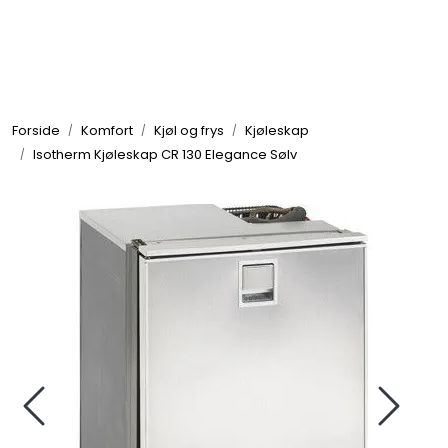
Skip to main content
Elektronikk
Forside
Komfort
Kjøl og frys
Kjøleskap
Elektrisk
Isotherm Kjøleskap CR 130 Elegance Sølv
Bygg/Innredning
Komfort
VVS
Motor/Styring