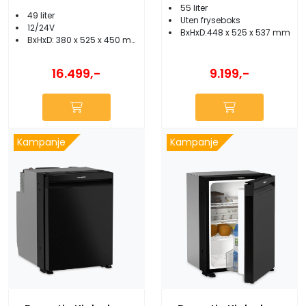
55 liter
49 liter
Uten fryseboks
12/24V
BxHxD:448 x 525 x 537 mm
BxHxD: 380 x 525 x 450 mm
9.199,-
16.499,-
Kampanje
Kampanje