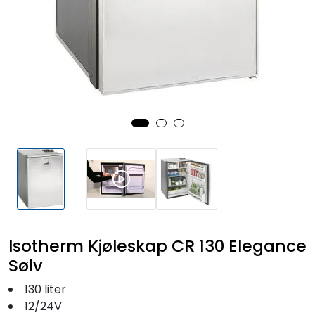
Fortøyning
Fritid/Sikkerhet
Båtpleie/Opplag
Seil
Outlet
Kampanje
Isotherm Kjøleskap CR 130 Elegance
Sølv
130 liter
12/24V