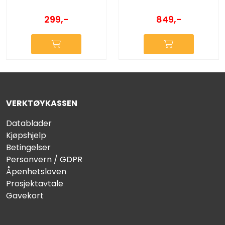
849,-
299,-
VERKTØYKASSEN
Datablader
Kjøpshjelp
Betingelser
Personvern / GDPR
Åpenhetsloven
Prosjektavtale
Gavekort