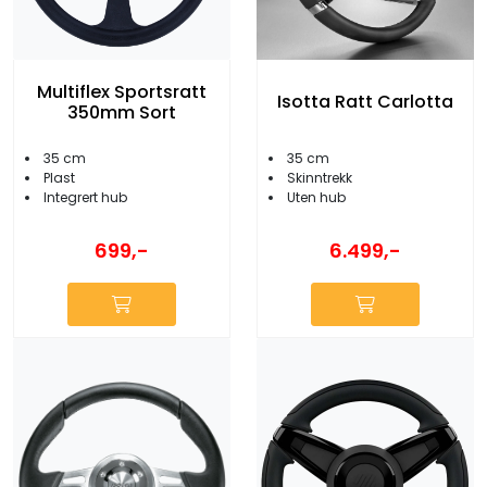
Multiflex Sportsratt
Isotta Ratt Carlotta
350mm Sort
35 cm
35 cm
Plast
Skinntrekk
Integrert hub
Uten hub
699,-
6.499,-