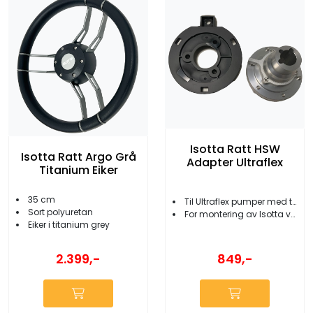
Isotta Ratt HSW
Isotta Ratt Argo Grå
Adapter Ultraflex
Titanium Eiker
35 cm
Til Ultraflex pumper med tilt
Sort polyuretan
For montering av Isotta varmeratt
Eiker i titanium grey
2.399,-
849,-