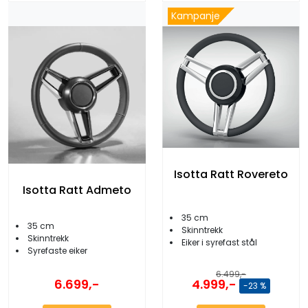
Kampanje
Isotta Ratt Rovereto
Isotta Ratt Admeto
35 cm
35 cm
Skinntrekk
Skinntrekk
Eiker i syrefast stål
Syrefaste eiker
6.499,-
4.999,-
6.699,-
-23 %