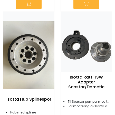
Isotta Ratt HSW
Adapter
Seastar/Dometic
Isotta Hub Splinespor
Til Seastar pumper med tilt
For montering av Isotta varmeratt
Hub med splines