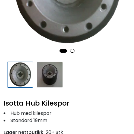
Fortøyning
Fritid/Sikkerhet
Båtpleie/Opplag
Seil
Outlet
Kampanje
Isotta Hub Kilespor
Hub med kilespor
Standard 19mm
Lager nettbutikk:
20+ Stk