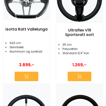
Isotta Ratt Vallelunga
Ultraflex V19
Sportsratt sort
34,5 cm
35 cm
Skinntrekk
Polyuretan
Aluminium og syrefast
Standard 3/4'' kon
3.899,-
1.269,-