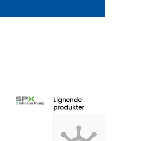
0
Infosenter
Favoritter
Logg inn
Lignende
produkter