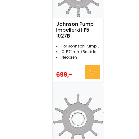
Johnson Pump
Impellerkit F5
1027B
For Johnson Pump F5B-8/F5B-3000
Ø: 57,1mm/Bredde 31,5mm
Neopren
699,-