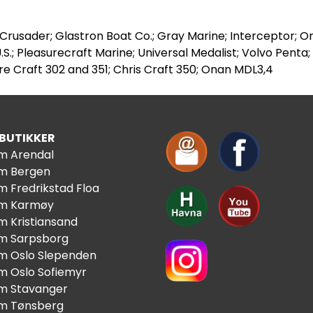
Crusader; Glastron Boat Co.; Gray Marine; Interceptor; 
.S.; Pleasurecraft Marine; Universal Medalist; Volvo Penta
e Craft 302 and 351; Chris Craft 350; Onan MDL3,4
 BUTIKKER
im Arendal
im Bergen
m Fredrikstad Floa
im Karmøy
m Kristiansand
im Sarpsborg
im Oslo Slependen
im Oslo Sofiemyr
im Stavanger
im Tønsberg