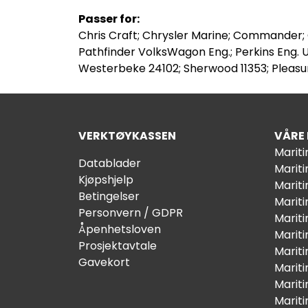
Passer for:
Chris Craft; Chrysler Marine; Commander; 
Pathfinder VolksWagon Eng.; Perkins Eng. U
Westerbeke 24102; Sherwood 11353; Pleasur
VERKTØYKASSEN
VÅRE
Marit
Datablader
Marit
Kjøpshjelp
Mariti
Betingelser
Marit
Personvern / GDPR
Mariti
Åpenhetsloven
Marit
Prosjektavtale
Marit
Gavekort
Marit
Marit
Marit