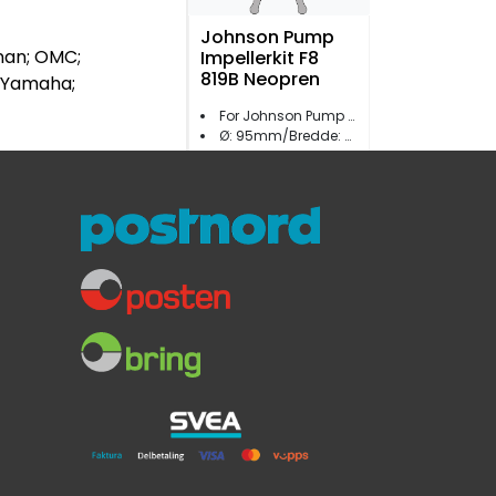
Johnson Pump
Onan; OMC;
Impellerkit F8
819B Neopren
; Yamaha;
For Johnson Pump F8
Ø: 95mm/Bredde: 63mm
Neopren
1.469,-
Johnson Pump