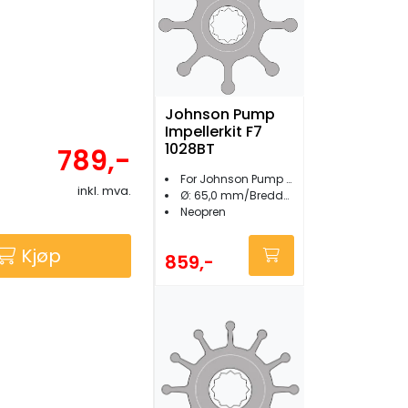
Johnson Pump
Impellerkit F7
1028BT
789,-
For Johnson Pump F7
inkl. mva.
Ø: 65,0 mm/Bredde: 50,2 mm
Neopren
Kjøp
859,-