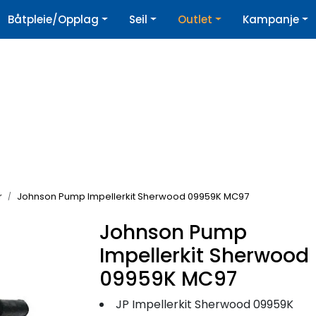
|
Båtpleie/Opplag
Seil
Outlet
Kampanje
øpshjelp
Nyhetsbrev
r
Johnson Pump Impellerkit Sherwood 09959K MC97
Johnson Pump
Impellerkit Sherwood
09959K MC97
JP Impellerkit Sherwood 09959K