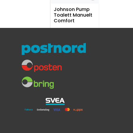
Johnson Pump
Toalett Manuelt
Comfort
Toalettskål i porselen
Stor bollestørrelse
Høyre-/venstremontering av pumpe
3.699,-