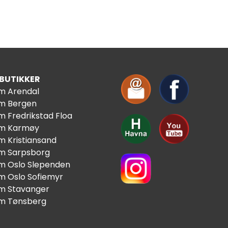
 BUTIKKER
im Arendal
im Bergen
m Fredrikstad Floa
im Karmøy
m Kristiansand
im Sarpsborg
im Oslo Slependen
im Oslo Sofiemyr
im Stavanger
im Tønsberg