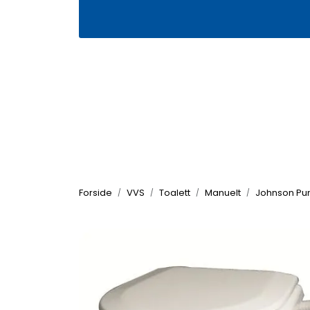
Skip to main content
|
|
Våre butikker
Kontakt oss
Kj
Forside
VVS
Toalett
Manuelt
Johnson Pu