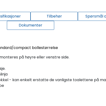
sifikasjoner
Tilbehør
Spørsmål o
Dokumenter
 Standard/compact bollestørrelse
nteres på høyre eller venstre side.
je.
linja
kel - kan enkelt erstatte de vanligste toalettene på m
pe