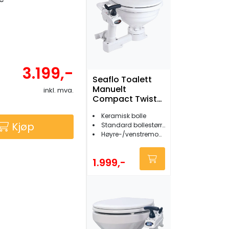
3.199,-
Seaflo Toalett
Manuelt
inkl. mva.
Compact Twist
n' lock
Keramisk bolle
Kjøp
Standard bollestørrelse
Høyre-/venstremontering av pumpe
1.999,-