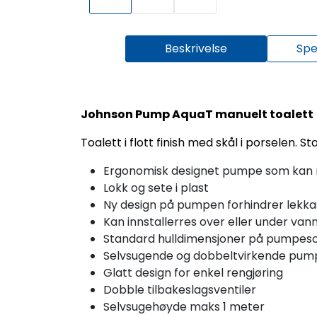
Beskrivelse
Spe
Johnson Pump AquaT manuelt toalett
Toalett i flott finish med skål i porselen.
Ergonomisk designet pumpe som kan mo
Lokk og sete i plast
Ny design på pumpen forhindrer lekkas
Kan innstallerres over eller under vann
Standard hulldimensjoner på pumpesok
Selvsugende og dobbeltvirkende pum
Glatt design for enkel rengjøring
Dobble tilbakeslagsventiler
Selvsugehøyde maks 1 meter