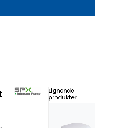
0
Infosenter
Favoritter
Logg inn
Lignende
t
produkter
e