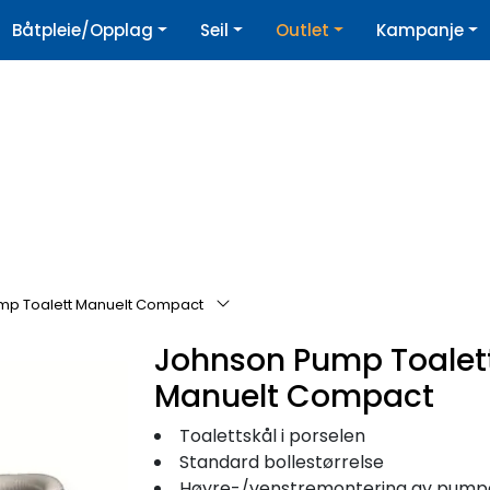
|
Båtpleie/Opplag
Seil
Outlet
Kampanje
øpshjelp
Nyhetsbrev
mp Toalett Manuelt Compact
Johnson Pump Toalet
Manuelt Compact
Toalettskål i porselen
Standard bollestørrelse
Høyre-/venstremontering av pump