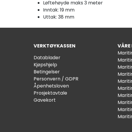
Løftehøyde maks 3 meter
Inntak: 19 mm
Uttak: 38 mm
VERKTØYKASSEN
VÅRE
Marit
Datablader
Marit
Kjøpshjelp
Mariti
Betingelser
Marit
Personvern / GDPR
Mariti
Åpenhetsloven
Marit
Prosjektavtale
Marit
Gavekort
Marit
Marit
Marit