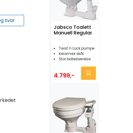
g svar
Jabsco Toalett
Manuell Regular
Twist`n Lock pumpe
Keramisk skål
Stor bollestørrelse
4.799,-
arkedet