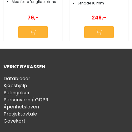
Med feste for glideskinne/vindskjerm
Lengde 10 mm
79,-
249,-
VERKTØYKASSEN
Datablader
Kjøpshjelp
Betingelser
Personvern / GDPR
Åpenhetsloven
Prosjektavtale
Gavekort