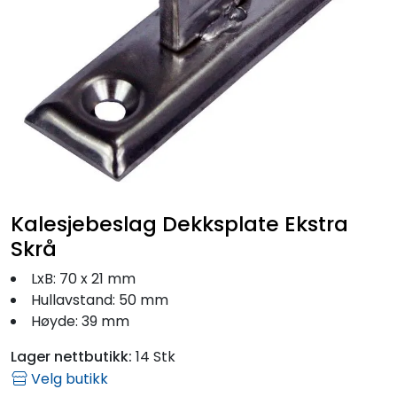
Fortøyning
Fritid/Sikkerhet
Båtpleie/Opplag
Seil
Outlet
Kalesjebeslag Dekksplate Ekstra
Skrå
Kampanje
LxB: 70 x 21 mm
Hullavstand: 50 mm
Høyde: 39 mm
Lager nettbutikk:
14 Stk
Velg butikk