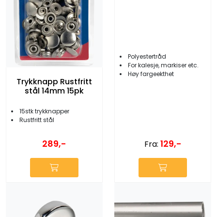
Polyestertråd
For kalesje, markiser etc.
Høy fargeekthet
Trykknapp Rustfritt
stål 14mm 15pk
15stk trykknapper
Rustfritt stål
289,-
129,-
Fra: