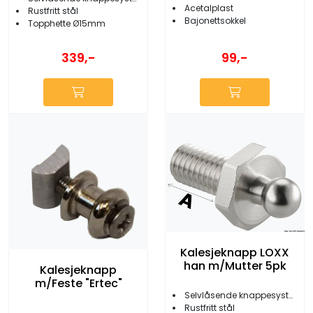
Acetalplast
Rustfritt stål
Bajonettsokkel
Topphette Ø15mm
339,-
99,-
Kalesjeknapp LOXX
han m/Mutter 5pk
Kalesjeknapp
m/Feste "Ertec"
Selvlåsende knappesystem
Rustfritt stål