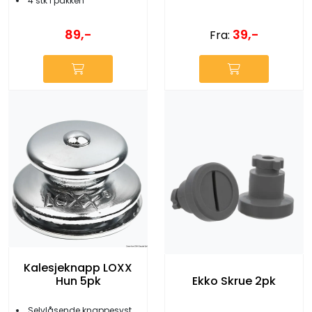
4 stk i pakken
89,-
39,-
Fra:
Kalesjeknapp LOXX
Hun 5pk
Ekko Skrue 2pk
Selvlåsende knappesystem