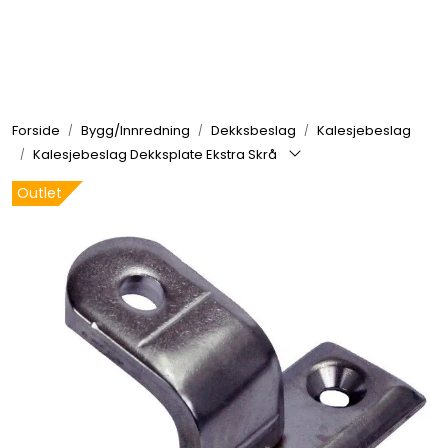
Skip to main content
Elektronikk
Forside
Bygg/Innredning
Dekksbeslag
Kalesjebeslag
Elektrisk
Kalesjebeslag Dekksplate Ekstra Skrå
Outlet
Bygg/Innredning
Komfort
VVS
Motor/Styring