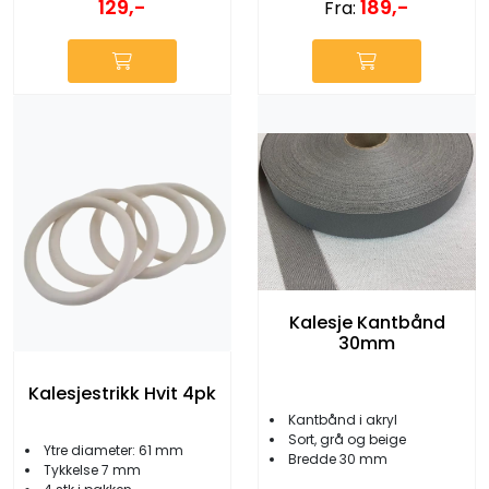
129,-
189,-
Fra:
Kalesje Kantbånd
30mm
Kalesjestrikk Hvit 4pk
Kantbånd i akryl
Sort, grå og beige
Ytre diameter: 61 mm
Bredde 30 mm
Tykkelse 7 mm