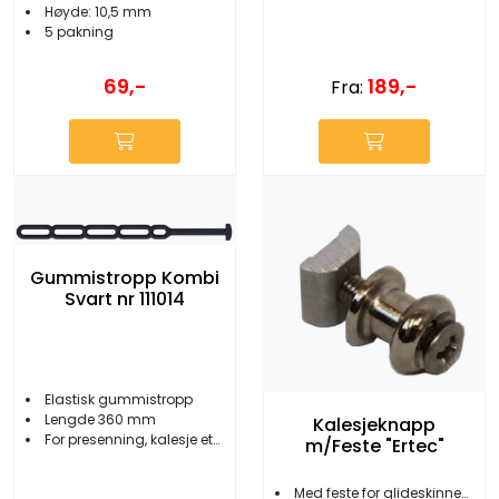
Høyde: 10,5 mm
5 pakning
69,-
189,-
Fra:
Gummistropp Kombi
Svart nr 111014
Elastisk gummistropp
Lengde 360 mm
Kalesjeknapp
For presenning, kalesje etc.
m/Feste "Ertec"
Med feste for glideskinne/vindskjerm