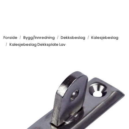
Skip to main content
Elektronikk
Forside
Bygg/Innredning
Dekksbeslag
Kalesjebeslag
Elektrisk
Kalesjebeslag Dekksplate Lav
Bygg/Innredning
Komfort
VVS
Motor/Styring