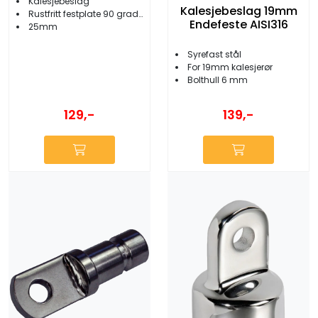
Kalesjebeslag
Kalesjebeslag 19mm
Rustfritt festplate 90 grader hd type kraftig
Endefeste AISI316
25mm
Syrefast stål
For 19mm kalesjerør
Bolthull 6 mm
129,-
139,-