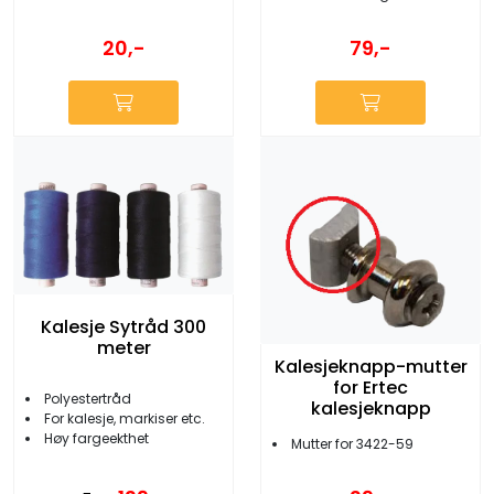
20,-
79,-
Kalesje Sytråd 300
meter
Kalesjeknapp-mutter
for Ertec
Polyestertråd
kalesjeknapp
For kalesje, markiser etc.
Høy fargeekthet
Mutter for 3422-59