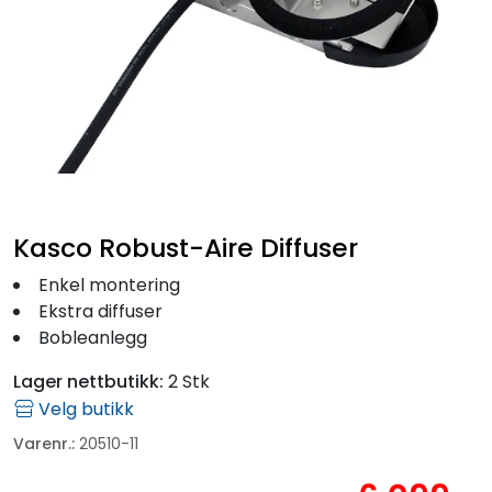
Fortøyning
Fritid/Sikkerhet
Båtpleie/Opplag
Seil
Kasco Robust-Aire Diffuser
Outlet
Enkel montering
Ekstra diffuser
Bobleanlegg
Kampanje
Lager nettbutikk:
2 Stk
Velg butikk
Varenr.:
20510-11