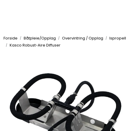
Skip to main content
Elektronikk
Forside
Båtpleie/Opplag
Overvintring / Opplag
Ispropell
Elektrisk
Kasco Robust-Aire Diffuser
Bygg/Innredning
Komfort
VVS
Motor/Styring