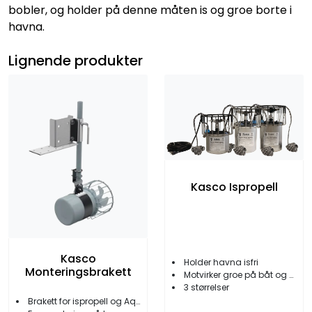
bobler, og holder på denne måten is og groe borte i
havna.
Lignende produkter
Kasco Ispropell
Kasco
Holder havna isfri
Monteringsbrakett
Motvirker groe på båt og brygge
3 størrelser
Brakett for ispropell og AquatiClear