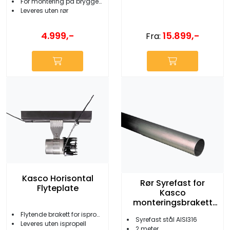
For montering på brygge/påle/rør
Leveres uten rør
4.999,-
15.899,-
Fra:
Kasco Horisontal
Rør Syrefast for
Flyteplate
Kasco
monteringsbrakett
2m
Flytende brakett for ispropell
Syrefast stål AISI316
Leveres uten ispropell
2 meter