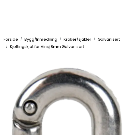
Skip to main content
Elektronikk
Forside
Bygg/Innredning
Kroker/sjakler
Galvanisert
Elektrisk
Kjettingskjøt for Vinsj 8mm Galvanisert
Bygg/Innredning
Komfort
VVS
Motor/Styring