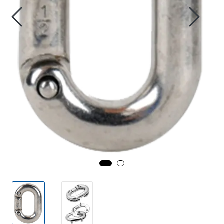
Fortøyning
Fritid/Sikkerhet
Båtpleie/Opplag
Seil
Outlet
Kampanje