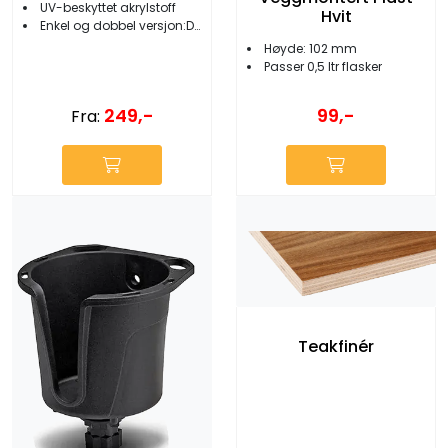
UV-beskyttet akrylstoff
Hvit
Enkel og dobbel versjon:Dobbel: grå/Enkel: blå
Høyde: 102 mm
Passer 0,5 ltr flasker
249,-
99,-
Fra:
Teakfinér