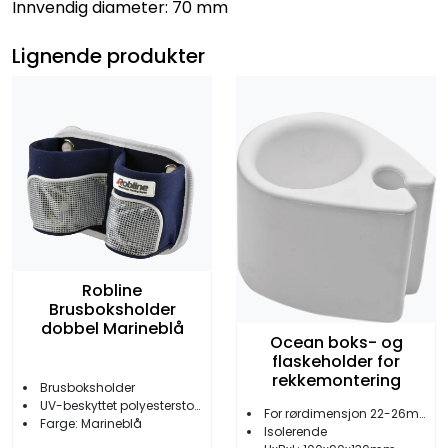
Innvendig diameter: 70 mm
Lignende produkter
Robline
Brusboksholder
dobbel Marineblå
Ocean boks- og
flaskeholder for
rekkemontering
Brusboksholder
UV-beskyttet polyesterstoff
For rørdimensjon 22-26mm
Farge: Marineblå
Isolerende