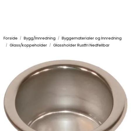
Skip to main content
Elektronikk
Forside
Bygg/Innredning
Byggematerialer og Innredning
Elektrisk
Glass/koppeholder
Glassholder Rustfri Nedfellbar
Bygg/Innredning
Komfort
VVS
Motor/Styring