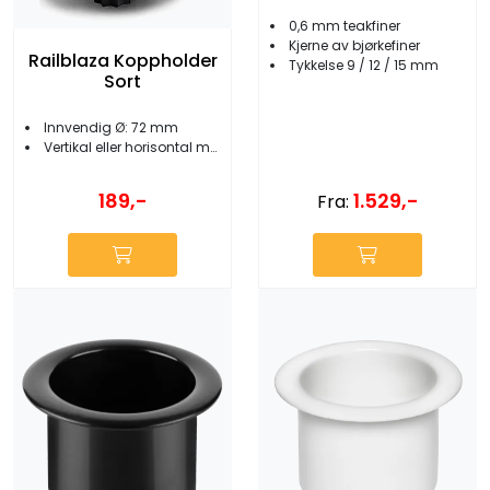
0,6 mm teakfiner
Kjerne av bjørkefiner
Railblaza Koppholder
Tykkelse 9 / 12 / 15 mm
Sort
Innvendig Ø: 72 mm
Vertikal eller horisontal montering
189,-
1.529,-
Fra: