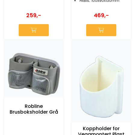
HxBxL: 100x90x130mm
259,-
469,-
Robline
Brusboksholder Grå
Koppholder for
Veggmontert Plast