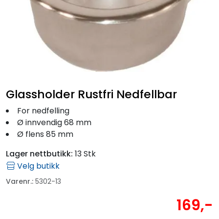
Fortøyning
Fritid/Sikkerhet
Båtpleie/Opplag
Seil
Glassholder Rustfri Nedfellbar
For nedfelling
Outlet
Ø innvendig 68 mm
Ø flens 85 mm
Kampanje
Lager nettbutikk:
13 Stk
Velg butikk
Varenr.:
5302-13
169,-