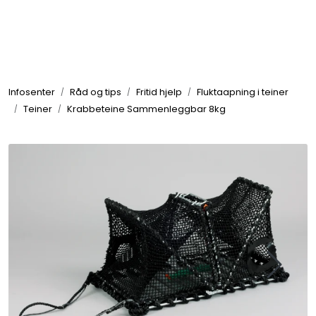
Skip to main content
Elektronikk
Infosenter
Råd og tips
Fritid hjelp
Fluktaapning i teiner
Elektrisk
Teiner
Krabbeteine Sammenleggbar 8kg
Bygg/Innredning
Komfort
VVS
Motor/Styring