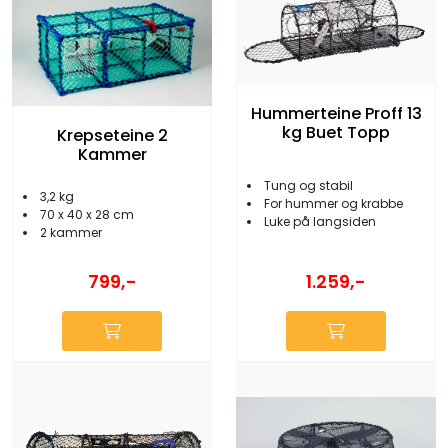
Hummerteine Proff 13
kg Buet Topp
Krepseteine 2
Kammer
Tung og stabil
3,2 kg
For hummer og krabbe
70 x 40 x 28 cm
Luke på langsiden
2 kammer
1.259,-
799,-