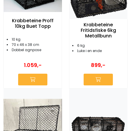
Krabbeteine Proff
Krabbeteine
10kg Buet Topp
Fritidsfiske 6kg
Metallbunn
10 kg
70 x 46 x 38 cm
6 kg
Dobbel agnpose
Luke i en ende
1.059,-
899,-