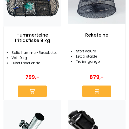
Reketeine
Hummerteine
fritidsfiske 9 kg
Stort volum
Solid hummer-/krabbeteine
Lett å stable
Vekt 9 kg
Tre innganger
Luker i hver ende
799,-
879,-