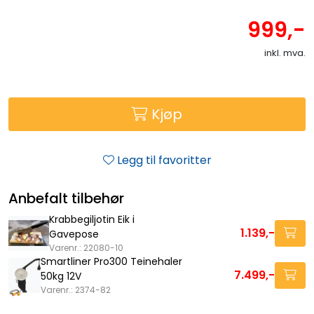
999,-
inkl. mva.
Kjøp
Legg til favoritter
Anbefalt tilbehør
Krabbegiljotin Eik i
1.139,-
Gavepose
Varenr.: 22080-10
Smartliner Pro300 Teinehaler
7.499,-
50kg 12V
Varenr.: 2374-82