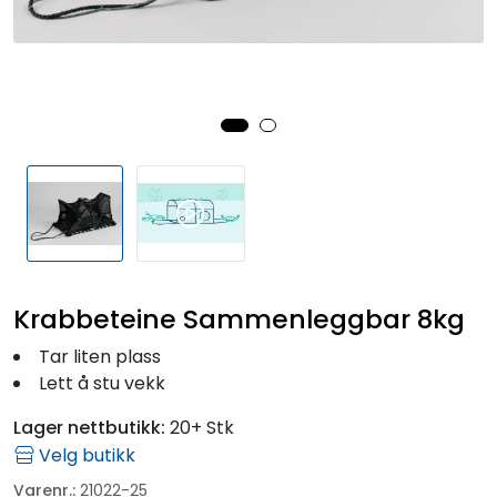
Fortøyning
Fritid/Sikkerhet
Båtpleie/Opplag
Seil
Outlet
Krabbeteine Sammenleggbar 8kg
Kampanje
Tar liten plass
Lett å stu vekk
Lager nettbutikk:
20+ Stk
Velg butikk
Varenr.:
21022-25