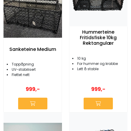
Hummerteine
Fritidsfiske 10kg
Rektangulær
Sanketeine Medium
10 kg
For hummer og krabbe
Toppåpning
Lett å stable
UV-stabilisert
Flettet nett
999,-
999,-