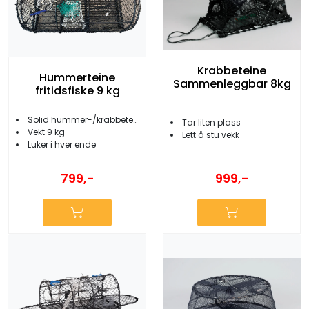
Krabbeteine
Hummerteine
Sammenleggbar 8kg
fritidsfiske 9 kg
Solid hummer-/krabbeteine
Tar liten plass
Vekt 9 kg
Lett å stu vekk
Luker i hver ende
999,-
799,-