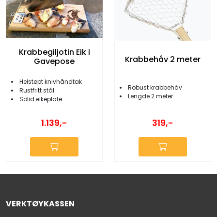
Krabbegiljotin Eik i
Krabbehåv 2 meter
Gavepose
Helstøpt knivhåndtak
Robust krabbehåv
Rustfritt stål
Lengde 2 meter
Solid eikeplate
1.139,-
319,-
VERKTØYKASSEN