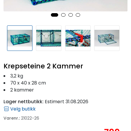
Fortøyning
Fritid/Sikkerhet
Båtpleie/Opplag
Seil
Krepseteine 2 Kammer
Outlet
3,2 kg
70 x 40 x 28 cm
2 kammer
Kampanje
Lager nettbutikk:
Estimert 31.08.2026
Velg butikk
Varenr.:
21022-26