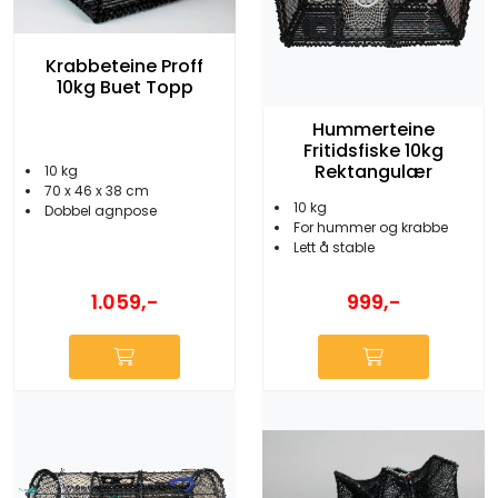
Krabbeteine Proff
10kg Buet Topp
Hummerteine
Fritidsfiske 10kg
Rektangulær
10 kg
70 x 46 x 38 cm
10 kg
Dobbel agnpose
For hummer og krabbe
Lett å stable
1.059,-
999,-