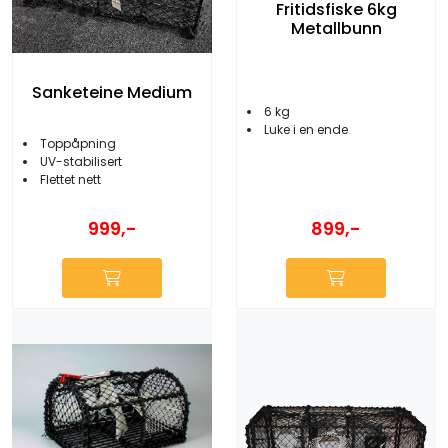
Fritidsfiske 6kg
Metallbunn
Sanketeine Medium
6 kg
Luke i en ende
Toppåpning
UV-stabilisert
Flettet nett
999,-
899,-