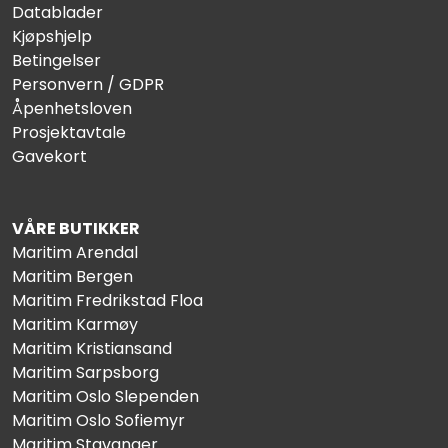
Datablader
Kjøpshjelp
Betingelser
Personvern / GDPR
Åpenhetsloven
Prosjektavtale
Gavekort
VÅRE BUTIKKER
Maritim Arendal
Maritim Bergen
Maritim Fredrikstad Floa
Maritim Karmøy
Maritim Kristiansand
Maritim Sarpsborg
Maritim Oslo Slependen
Maritim Oslo Sofiemyr
Maritim Stavanger