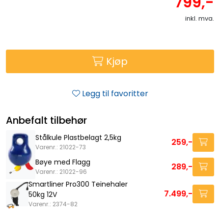
799,-
inkl. mva.
Kjøp
Legg til favoritter
Anbefalt tilbehør
Stålkule Plastbelagt 2,5kg
259,-
Varenr.: 21022-73
Bøye med Flagg
289,-
Varenr.: 21022-96
Smartliner Pro300 Teinehaler
7.499,-
50kg 12V
Varenr.: 2374-82