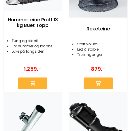
Hummerteine Proff 13
kg Buet Topp
Reketeine
Tung og stabil
Stort volum
For hummer og krabbe
Lett å stable
Luke på langsiden
Tre innganger
1.259,-
879,-