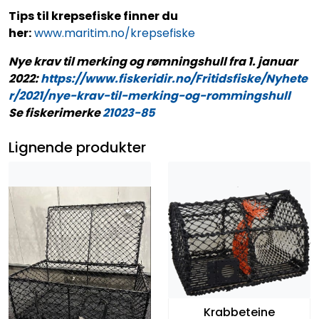
Tips til krepsefiske finner du
her:
www.maritim.no/krepsefiske
Nye krav til merking og rømningshull fra 1. januar
2022:
https://www.fiskeridir.no/Fritidsfiske/Nyhete
r/2021/nye-krav-til-merking-og-rommingshull
Se fiskerimerke
21023-85
Lignende produkter
Krabbeteine