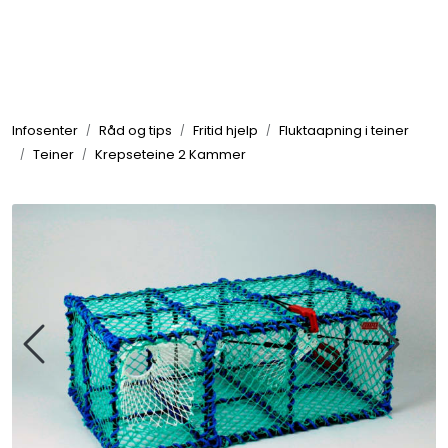
Skip to main content
Elektronikk
Infosenter
Råd og tips
Fritid hjelp
Fluktaapning i teiner
Elektrisk
Teiner
Krepseteine 2 Kammer
Bygg/Innredning
Komfort
VVS
Motor/Styring