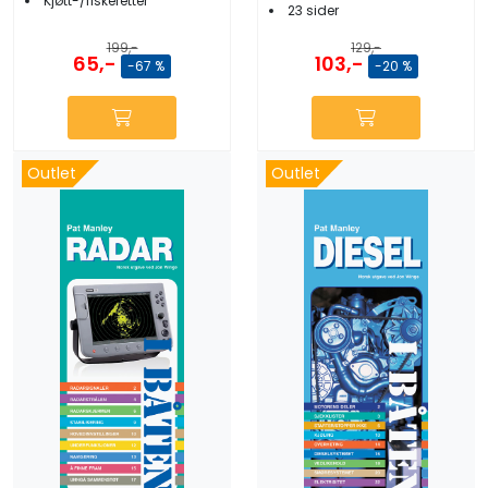
Kjøtt-/fiskeretter
23 sider
199,-
129,-
65,-
103,-
-67 %
-20 %
Outlet
Outlet