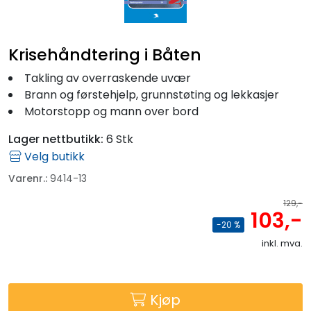
Fortøyning
Fritid/Sikkerhet
Krisehåndtering i Båten
Takling av overraskende uvær
Båtpleie/Opplag
Brann og førstehjelp, grunnstøting og lekkasjer
Motorstopp og mann over bord
Seil
Lager nettbutikk:
6 Stk
Velg butikk
Outlet
Varenr.:
9414-13
129,-
Kampanje
103,-
-20 %
inkl. mva.
Kjøp