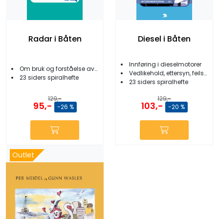
Radar i Båten
Diesel i Båten
Innføring i dieselmotorer
Om bruk og forståelse av radar
Vedlikehold, ettersyn, feilsøking
23 siders spiralhefte
23 siders spiralhefte
129,-
129,-
95,-
103,-
-26 %
-20 %
Outlet