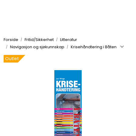
Skip to main content
Elektronikk
Forside
Fritid/Sikkerhet
Litteratur
Elektrisk
Navigasjon og sjøkunnskap
Krisehåndtering i Båten
Outlet
Bygg/Innredning
Komfort
VVS
Motor/Styring