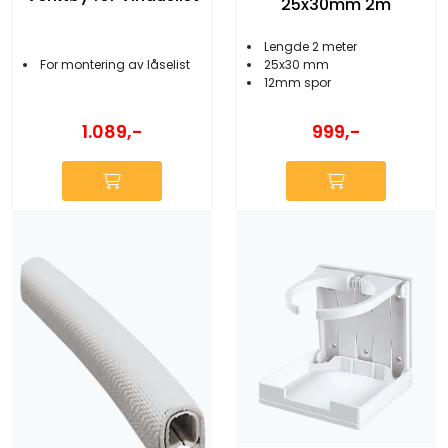
25x30mm 2m
Lengde 2 meter
25x30 mm
For montering av låselist
12mm spor
1.089,-
999,-