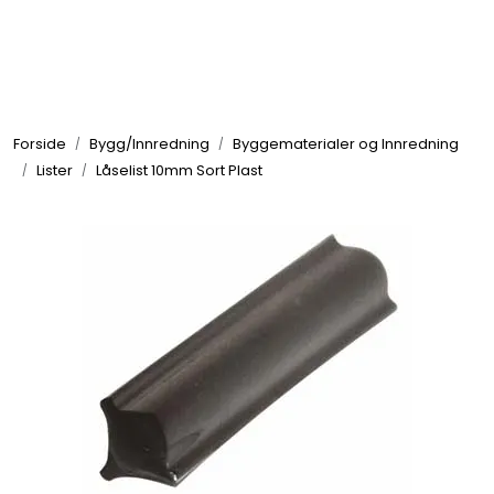
Skip to main content
Elektronikk
Forside
Bygg/Innredning
Byggematerialer og Innredning
Elektrisk
Lister
Låselist 10mm Sort Plast
Bygg/Innredning
Komfort
VVS
Motor/Styring