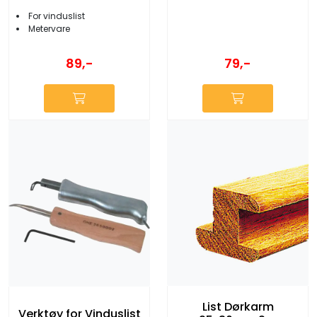
For vinduslist
Metervare
89,-
79,-
List Dørkarm
Verktøy for Vinduslist