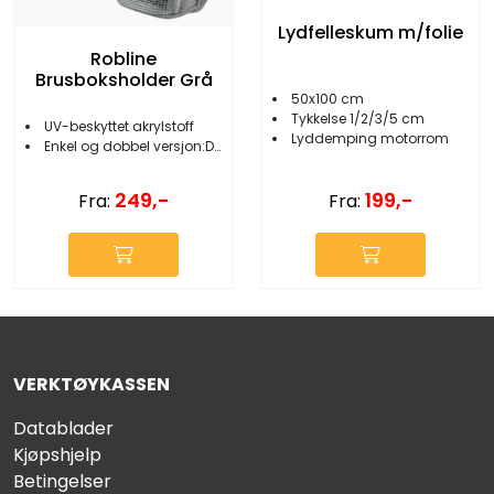
Lydfelleskum m/folie
Robline
Brusboksholder Grå
50x100 cm
Tykkelse 1/2/3/5 cm
UV-beskyttet akrylstoff
Lyddemping motorrom
Enkel og dobbel versjon:Dobbel: grå/Enkel: blå
249,-
199,-
Fra:
Fra:
VERKTØYKASSEN
Datablader
Kjøpshjelp
Betingelser