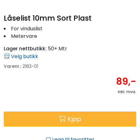
Fortøyning
Låselist 10mm Sort Plast
Fritid/Sikkerhet
For vinduslist
Metervare
Båtpleie/Opplag
Lager nettbutikk:
50+ Mtr
Velg butikk
Seil
Varenr.:
2182-01
Outlet
89,-
inkl. mva.
Kampanje
Kjøp
Legg til favoritter