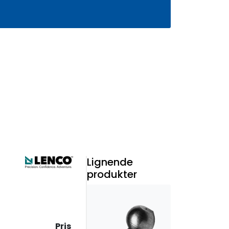
0
Infosenter
Favoritter
Logg inn
Lignende
produkter
Pris