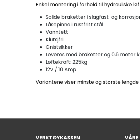
Enkel montering i forhold til hydrauliske løf
Solide braketter i slagfast og korrosj
Låsepinne i rustfritt stål
Vanntett
Klutsjfri
Gnistsikker
Leveres med braketter og 0,6 meter 
Løftekraft: 225kg
12V / 10 Amp
Variantene viser minste og største lengde 
VERKTØYKASSEN
VÅRE