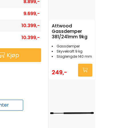
8.899,-
9.699,-
10.399,-
Attwood
Gassdemper
381/241mm 9kg
10.399,-
Gassdemper
Skyvekraft 9 kg
Kjøp
Slaglengde 140 mm
249,-
nter