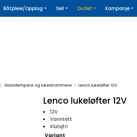
|
Båtpleie/Opplag
Seil
Outlet
Kampanje
øpshjelp
Nyhetsbrev
Gassdempere og lukestrammere
Lenco lukeløfter 12V
Lenco lukeløfter 12V
12V
Vanntett
Klutsjfri
Variant