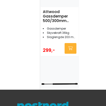
Attwood
Gassdemper
500/300mm
36kg
Gassdemper
Skyvekraft 36kg
Slaglengde 203 mm
299,-