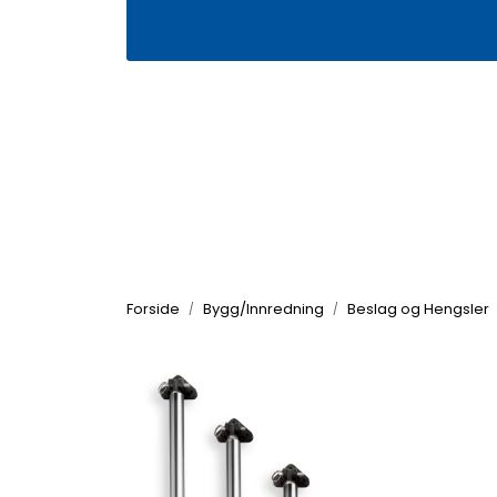
Skip to main content
|
|
Våre butikker
Kontakt oss
Kj
Forside
Bygg/Innredning
Beslag og Hengsler