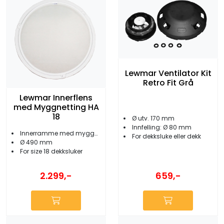
Lewmar Ventilator Kit
Retro Fit Grå
Lewmar Innerflens
med Myggnetting HA
18
Ø utv. 170 mm
Innfelling: Ø 80 mm
Innerramme med myggnett
For dekksluke eller dekk
Ø 490 mm
For size 18 dekksluker
2.299,-
659,-