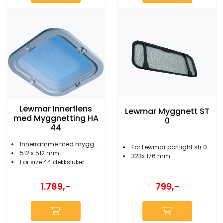
Lewmar Innerflens
Lewmar Myggnett ST
med Myggnetting HA
0
44
Innerramme med myggnett
For Lewmar portlight str 0
512 x 512 mm
323x 176 mm
For size 44 dekksluker
799,-
1.789,-