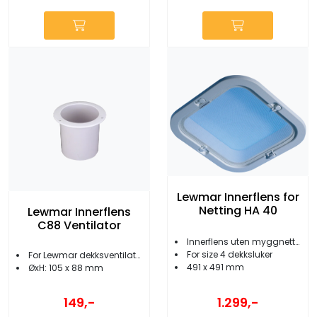
Lewmar Innerflens for
Netting HA 40
Lewmar Innerflens
C88 Ventilator
Innerflens uten myggnetting
For size 4 dekksluker
For Lewmar dekksventilator
491 x 491 mm
ØxH: 105 x 88 mm
149,-
1.299,-