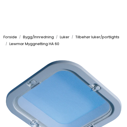
Skip to main content
Elektronikk
Forside
Bygg/Innredning
Luker
Tilbehør luker/portlights
Elektrisk
Lewmar Myggnetting HA 60
Bygg/Innredning
Komfort
VVS
Motor/Styring