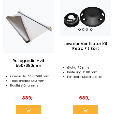
Lewmar Ventilator Kit
Retro Fit Sort
Rullegardin Hvit
550x680mm
Ø utv. 170 mm
Innfelling: Ø 80 mm
Gardin BxL: 550x680 mm
For dekksluke eller dekk
Total bredde 640 mm
Rustfri stålramme
689,-
889,-