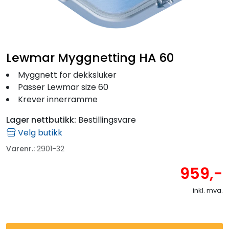
Fortøyning
Fritid/Sikkerhet
Lewmar Myggnetting HA 60
Båtpleie/Opplag
Myggnett for dekksluker
Passer Lewmar size 60
Seil
Krever innerramme
Lager nettbutikk:
Bestillingsvare
Outlet
Velg butikk
Varenr.:
2901-32
Kampanje
959,-
inkl. mva.