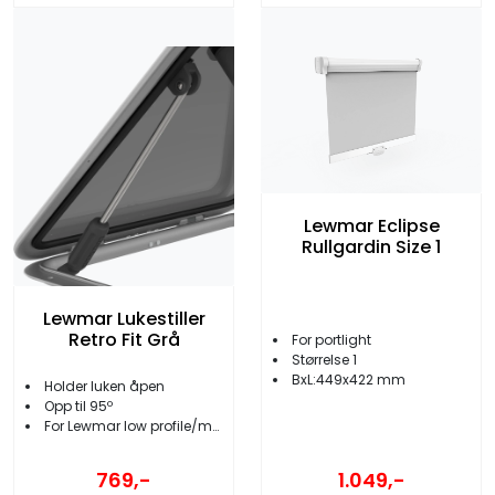
Lewmar Eclipse
Rullgardin Size 1
Lewmar Lukestiller
Retro Fit Grå
For portlight
Størrelse 1
BxL:449x422 mm
Holder luken åpen
Opp til 95º
For Lewmar low profile/medium profile
769,-
1.049,-