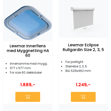
Lewmar Eclipse
Lewmar Innerflens
Rullgardin Size 2, 3, 5
med Myggnetting HA
60
For portlight
Innerramme med myggnett
Størrelse 2, 3, 5
577 x 577 mm
BxL:529x462 mm
For size 60 dekksluker
1.249,-
1.889,-