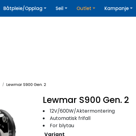
|
Båtpleie/Opplag
Seil
Outlet
Kampanje
øpshjelp
Nyhetsbrev
Lewmar S900 Gen. 2
Lewmar S900 Gen. 2
12V/600W/Aktermontering
Automatisk frifall
For blytau
Variant