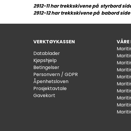
2912-11 har trekkskivene på styrbord side
2912-12 har trekkskivene på babord side a
VERKTØYKASSEN
VÅRE
Marit
Datablader
Marit
Kjøpshjelp
Mariti
Betingelser
Marit
Personvern / GDPR
Mariti
Åpenhetsloven
Marit
Prosjektavtale
Marit
Gavekort
Marit
Marit
Marit