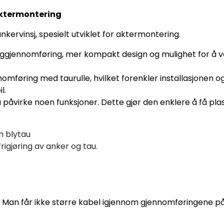
aktermontering
rvinsj, spesielt utviklet for aktermontering.
ggjennomføring, mer kompakt design og mulighet for å v
nnomføring med taurulle, hvilket forenkler installasjonen og 
l.
 påvirke noen funksjoner. Dette gjør den enklere å få plas
m blytau
frigjøring av anker og tau.
an får ikke større kabel igjennom gjennomføringene på 