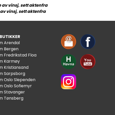
 av vinsj, sett aktenfra
v vinsj, sett aktenfra
 BUTIKKER
im Arendal
im Bergen
m Fredrikstad Floa
im Karmøy
m Kristiansand
im Sarpsborg
im Oslo Slependen
im Oslo Sofiemyr
im Stavanger
im Tønsberg