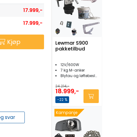
17.999,-
17.999,-
Kjøp
Lewmar S900
pakketilbud
12V/600W
7 kg M-anker
Blytau og løftebeslag
24.214,-
18.999,-
-22 %
Kampanje
g svar