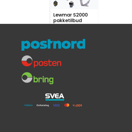
Lewmar S2000
pakketilbud
12V/1000W
15 kg M-anker
Blytau og løftebeslag
30.784,-
25.299,-
-18 %
Kampanje
Pakketilbud
Lewmar Vinsj
VX2+ 8mm 12V