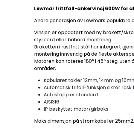
Lewmar frittfall-ankervinsj 600W for 
Andre generasjon av Lewmars populære anke
Vinsjen er oppdatert med ny brakett/skro
styrbord eller babord montering.
Braketten i rustfritt stål har integrert gje
montering innvendig på de fleste akterspei
Motoren kan roteres 180° i 45º steg, uten å
områder.
Kabularet takler 12mm, 14mm og 16m
Automatisk frifall-funksjon sikrer rask 
Autostopp er standard
AISI316
IP beskyttet motor/girboks
Maks dimensjon på strømkabel er 25mm2. M