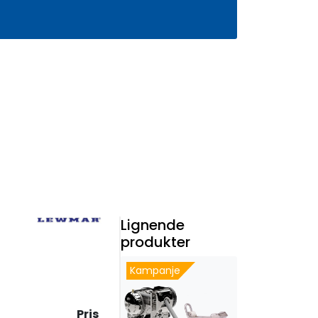
0
Infosenter
Favoritter
Logg inn
Lignende
produkter
Kampanje
Pris