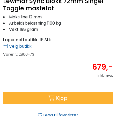
Lewmar Sync Blokk 72mm Singel
Toggle mastefot
Maks line 12 mm
Arbeidsbelastning 1100 kg
Vekt 198 gram
Lager nettbutikk:
15 Stk
Velg butikk
Varenr.:
2800-73
679,-
inkl. mva.
Kjøp
Legg til favoritter