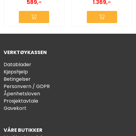
589,-
1.369,-
VERKTØYKASSEN
Datablader
Kjøpshjelp
Betingelser
Personvern / GDPR
Åpenhetsloven
Prosjektavtale
Gavekort
VÅRE BUTIKKER