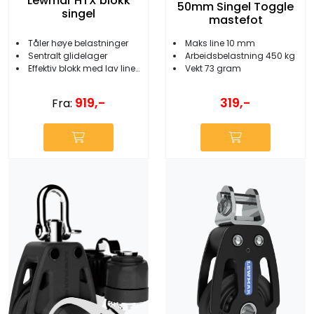
Lewmar HTX blokk
50mm Singel Toggle
singel
mastefot
Tåler høye belastninger
Maks line 10 mm
Sentralt glidelager
Arbeidsbelastning 450 kg
Effektiv blokk med lav lineslitasje
Vekt 73 gram
919,-
319,-
Fra: