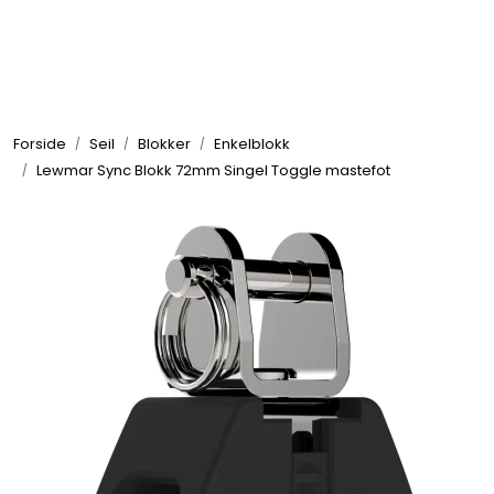
Skip to main content
Elektronikk
Forside
Seil
Blokker
Enkelblokk
Elektrisk
Lewmar Sync Blokk 72mm Singel Toggle mastefot
Bygg/Innredning
Komfort
VVS
Motor/Styring