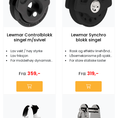
Lewmar Controlblokk
Lewmar Synchro
singel m/svivel
blokk singel
Lav vekt / høy styrke
Rask og effektiv linehåndtering
Lav friksjon
Låsemekanisme på sjakkel
For middelhøy dynamisk last
For store statiske laster
359,-
319,-
Fra:
Fra: