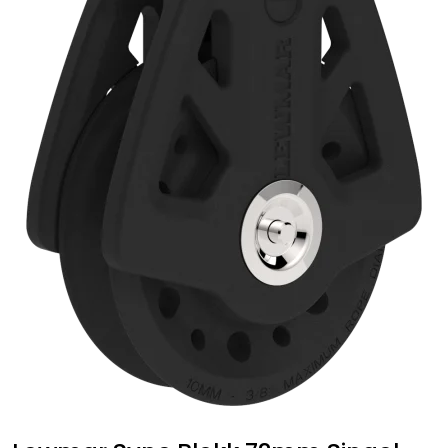
Fortøyning
Fritid/Sikkerhet
Båtpleie/Opplag
Seil
Outlet
Kampanje