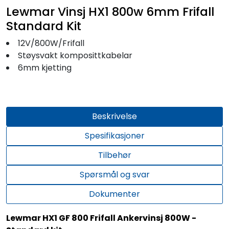
Fortøyning
Lewmar Vinsj HX1 800w 6mm Frifall
Standard Kit
Fritid/Sikkerhet
12V/800W/Frifall
Støysvakt komposittkabelar
Båtpleie/Opplag
6mm kjetting
Seil
Beskrivelse
Outlet
Spesifikasjoner
Tilbehør
Kampanje
Spørsmål og svar
Dokumenter
Lewmar HX1 GF 800 Frifall Ankervinsj 800W -