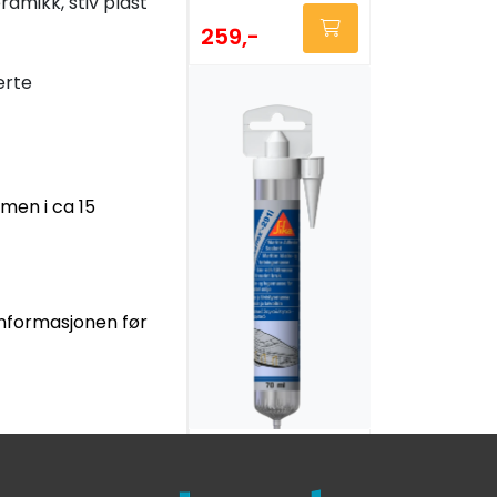
ramikk, stiv plast
259,-
erte
men i ca 15
tinformasjonen før
Sikaflex 291i 70ml
Hvit