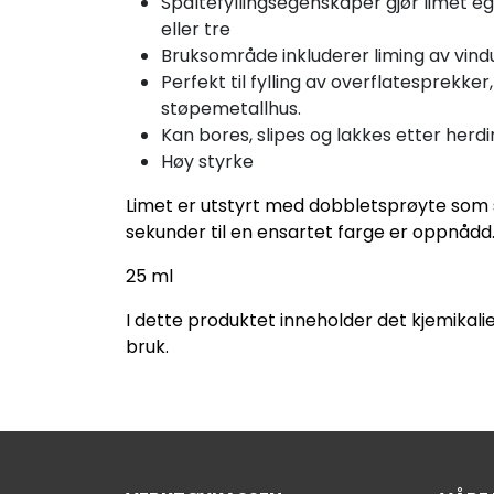
Spaltefyllingsegenskaper gjør limet egn
eller tre
Bruksområde inkluderer liming av vin
Perfekt til fylling av overflatesprekk
støpemetallhus.
Kan bores, slipes og lakkes etter herd
Høy styrke
Limet er utstyrt med dobbletsprøyte som 
sekunder til en ensartet farge er oppnådd
25 ml
I dette produktet inneholder det kjemikalie
bruk.