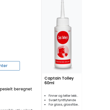
nter
Captain Tolley
60ml
pesielt beregnet
Finner og tetter lekkasjer
Svært tyntflytende
For glass, glassfiber, plast, gummi m.m.