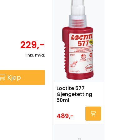
229,-
inkl. mva.
Kjøp
Loctite 577
Gjengetetting
50ml
489,-