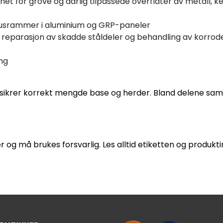
et for grove og dårlig tilpassede overflater av metall, ke
dusrammer i aluminium og GRP-paneler
er, reparasjon av skadde ståldeler og behandling av korrod
ing
sikrer korrekt mengde base og herder. Bland delene sam
.
r og må brukes forsvarlig. Les alltid etiketten og produk