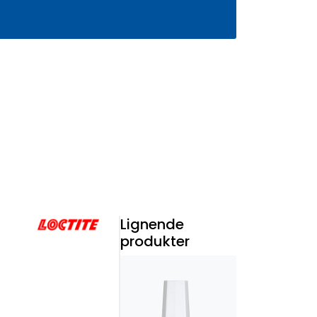
0
Infosenter
Favoritter
Logg inn
Lignende
produkter