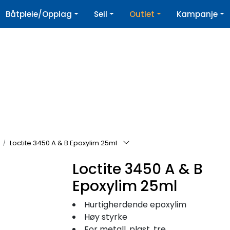
|
Båtpleie/Opplag
Seil
Outlet
Kampanje
øpshjelp
Nyhetsbrev
Loctite 3450 A & B Epoxylim 25ml
Loctite 3450 A & B
Epoxylim 25ml
Hurtigherdende epoxylim
Høy styrke
For metall, plast, tre