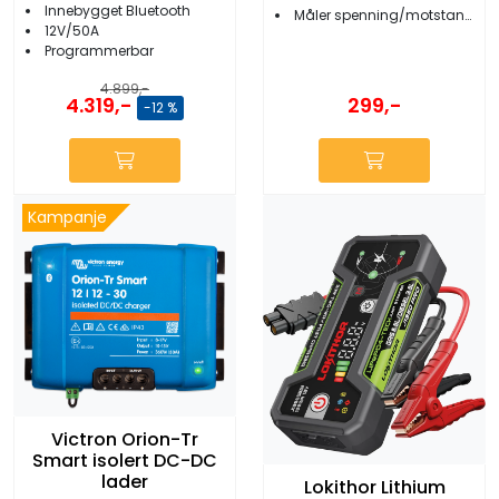
Innebygget Bluetooth
Måler spenning/motstand/strøm
12V/50A
Programmerbar
4.899,-
4.319,-
299,-
-12 %
Kampanje
Victron Orion-Tr
Smart isolert DC-DC
lader
Lokithor Lithium