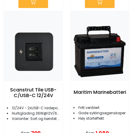
Scanstrut Tile USB-
Maritim Marinebatteri
C/USB-C 12/24V
Fritt ventilert
12/24V - 2xUSB-C ladeporter
Gode syklingsegenskaper
Hurtiglading 36W@12V/60W@24V
Høy starteffekt
Varianter: Sort og børstet stål