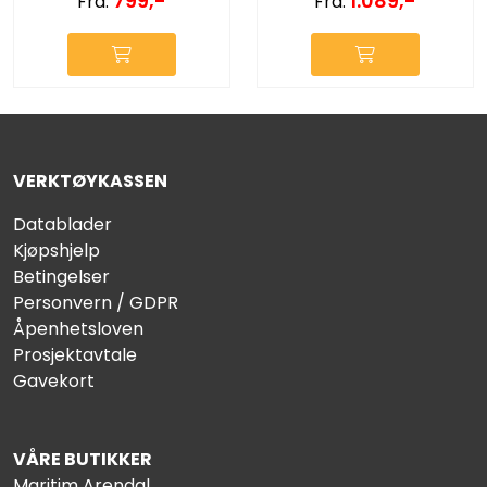
799,-
1.089,-
Fra:
Fra:
VERKTØYKASSEN
Datablader
Kjøpshjelp
Betingelser
Personvern / GDPR
Åpenhetsloven
Prosjektavtale
Gavekort
VÅRE BUTIKKER
Maritim Arendal