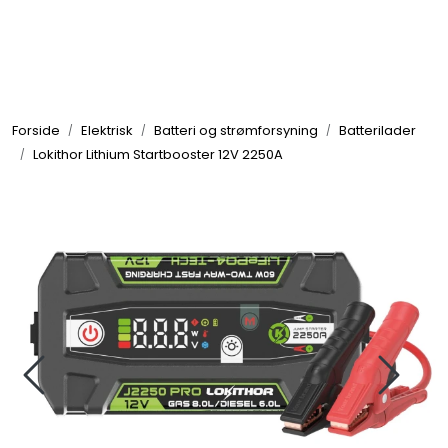
Skip to main content
Elektronikk
Forside
Elektrisk
Batteri og strømforsyning
Batterilader
Elektrisk
Lokithor Lithium Startbooster 12V 2250A
Bygg/Innredning
Komfort
VVS
Motor/Styring