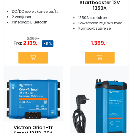
Startbooster 12V
1350A
DC/DC isolert konverter/lader
2 versjoner
1350A startstrøm
Innebygd Bluetooth
Powerbank 25,6 Wh med USB-uttak og lys
Kompakt størrelse
2.399,-
2.139,-
1.399,-
Fra:
-11 %
Victron Orion-Tr