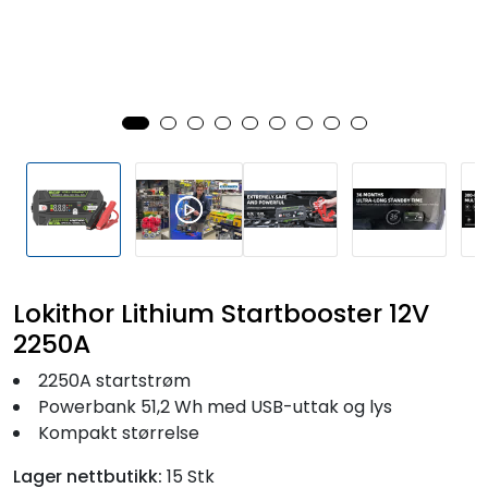
Fortøyning
Fritid/Sikkerhet
Båtpleie/Opplag
Seil
Outlet
Lokithor Lithium Startbooster 12V
Kampanje
2250A
2250A startstrøm
Powerbank 51,2 Wh med USB-uttak og lys
Kompakt størrelse
Lager nettbutikk:
15 Stk