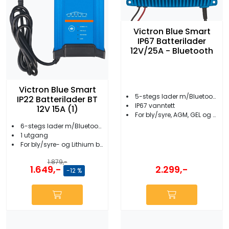
Victron Blue Smart
IP67 Batterilader
12V/25A - Bluetooth
Victron Blue Smart
5-stegs lader m/Bluetooth
IP22 Batterilader BT
IP67 vanntett
12V 15A (1)
For bly/syre, AGM, GEL og Lithium batterier
6-stegs lader m/Bluetooth
1 utgang
For bly/syre- og Lithium batterier
1.879,-
1.649,-
2.299,-
-12 %