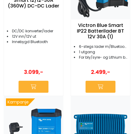
Smart 12/12-30A
(360W) DC-DC Lader
Victron Blue Smart
IP22 Batterilader BT
DC/DC konverter/lader
12V 30A (1)
12V inn/12V ut
Innebygd Bluetooth
6-stegs lader m/Bluetooth
1 utgang
For bly/syre- og Lithium batterier
3.099,-
2.499,-
Kampanje