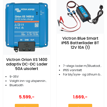
Victron Blue Smart
IP65 Batterilader BT
12V 10A (1)
Victron Orion XS 1400
adaptiv DC-DC Lader
7-stegs lader m/Bluetooth
50A uisolert
IP65 vanntett
For bly/syre- og Lithium batterier
9-35V
Valgfri inn-og utspenning 12V/24V
Bluetooth
5.599,-
1.669,-