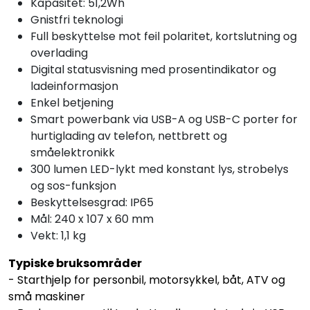
Kapasitet: 51,2Wh
Gnistfri teknologi
Full beskyttelse mot feil polaritet, kortslutning og
overlading
Digital statusvisning med prosentindikator og
ladeinformasjon
Enkel betjening
Smart powerbank via USB-A og USB-C porter for
hurtiglading av telefon, nettbrett og
småelektronikk
300 lumen LED-lykt med konstant lys, strobelys
og sos-funksjon
Beskyttelsesgrad: IP65
Mål: 240 x 107 x 60 mm
Vekt: 1,1 kg
Typiske bruksområder
- Starthjelp for personbil, motorsykkel, båt, ATV og
små maskiner