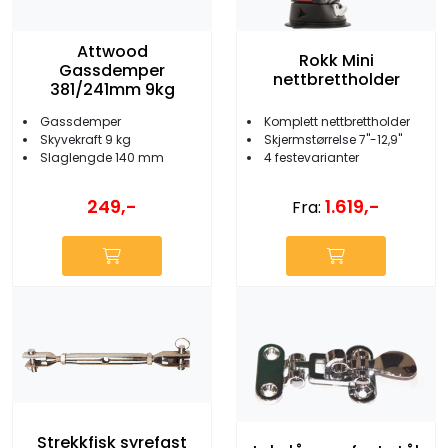
Attwood
Rokk Mini
Gassdemper
nettbrettholder
381/241mm 9kg
Gassdemper
Komplett nettbrettholder
Skyvekraft 9 kg
Skjermstørrelse 7''-12,9''
Slaglengde 140 mm
4 festevarianter
249,-
1.619,-
Fra:
Strekkfisk syrefast