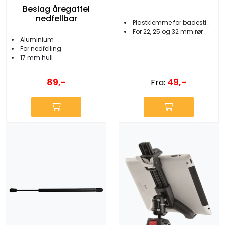
Beslag åregaffel
nedfellbar
Plastklemme for badestige
For 22, 25 og 32 mm rør
Aluminium
For nedfelling
17 mm hull
89,-
49,-
Fra: