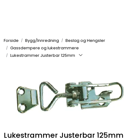
Skip to main content
Elektronikk
Forside
Bygg/Innredning
Beslag og Hengsler
Elektrisk
Gassdempere og lukestrammere
Lukestrammer Justerbar 125mm
Bygg/Innredning
Komfort
VVS
Motor/Styring
Lukestrammer Justerbar 125mm