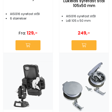
Lukelås syrefast stål
105x50 mm
AISI316 syrefast stål
AISI316 syrefast stål
6 størrelser
LxB 105 x 50 mm
129,-
249,-
Fra: