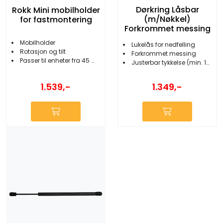
Dørkring Låsbar
Rokk Mini mobilholder
(m/Nøkkel)
for fastmontering
Forkrommet messing
Mobilholder
Lukelås for nedfelling
Rotasjon og tilt
Forkrommet messing
Passer til enheter fra 45 mm til 95 mm
Justerbar tykkelse (min. 15 mm)
1.539,-
1.349,-