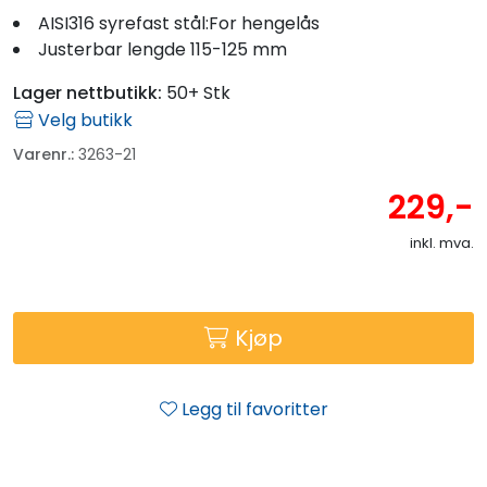
Fortøyning
AISI316 syrefast stål:For hengelås
Justerbar lengde 115-125 mm
Fritid/Sikkerhet
Lager nettbutikk:
50+ Stk
Velg butikk
Båtpleie/Opplag
Varenr.:
3263-21
229,-
Seil
inkl. mva.
Outlet
Kampanje
Kjøp
Legg til favoritter