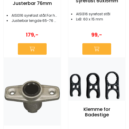
Syrefast 60x15mm
Justerbar 76mm
AISI316 syrefast stål
AISI316 syrefast stål:For hengelås
LxB: 60 x 15 mm
Justerbar lengde 65-76 mm
99,-
179,-
Klemme for
Badestige