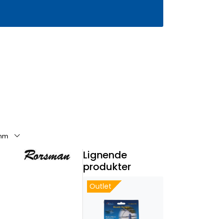
0
Infosenter
Favoritter
Logg inn
0mm
Lignende
produkter
Outlet