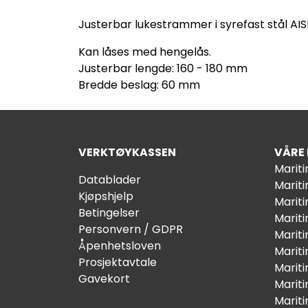
Justerbar lukestrammer i syrefast stål AISI
Kan låses med hengelås.
Justerbar lengde: 160 - 180 mm
Bredde beslag: 60 mm
VERKTØYKASSEN
VÅRE
Marit
Datablader
Marit
Kjøpshjelp
Mariti
Betingelser
Marit
Personvern / GDPR
Mariti
Åpenhetsloven
Marit
Prosjektavtale
Marit
Gavekort
Marit
Marit