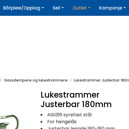
|
Båtpleie/Opplag
Seil
Outlet
Kampanje
øpshjelp
Nyhetsbrev
Gassdempere og lukestrammere
Lukestrammer Justerbar 18
Lukestrammer
Justerbar 180mm
AISI316 syrefast stål
For hengelås
Justerbar lengde 160-180 mm