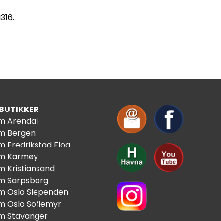
316.
 BUTIKKER
im Arendal
im Bergen
m Fredrikstad Floa
im Karmøy
m Kristiansand
im Sarpsborg
im Oslo Slependen
im Oslo Sofiemyr
im Stavanger