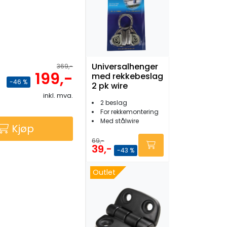
Universalhenger
369,-
199,-
med rekkebeslag
-46 %
2 pk wire
inkl. mva.
2 beslag
For rekkemontering
Med stålwire
Kjøp
69,-
39,-
-43 %
Outlet