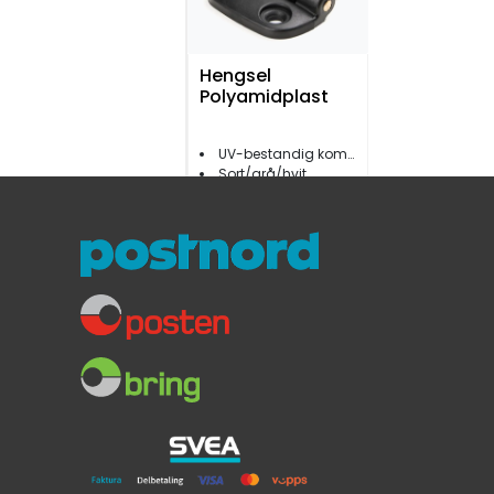
Hengsel
Polyamidplast
UV-bestandig kompositt
Sort/grå/hvit
Brukes bl.a. av Yamarin
119,-
39,-
Fra:
-67 %
Outlet
Universalhenger
med rekkebeslag
2 pk nylonsnor