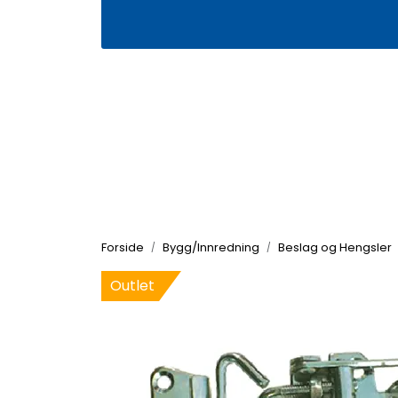
Skip to main content
|
|
Våre butikker
Kontakt oss
Kj
Forside
Bygg/Innredning
Beslag og Hengsler
Outlet