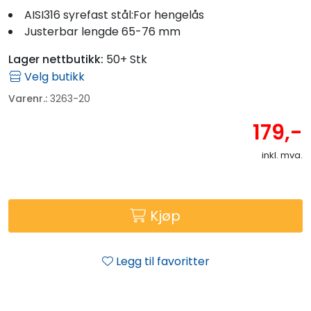
Fortøyning
AISI316 syrefast stål:For hengelås
Justerbar lengde 65-76 mm
Fritid/Sikkerhet
Lager nettbutikk:
50+ Stk
Velg butikk
Båtpleie/Opplag
Varenr.:
3263-20
179,-
Seil
inkl. mva.
Outlet
Kampanje
Kjøp
Legg til favoritter