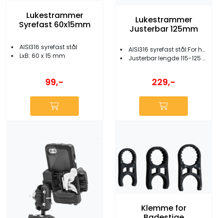
Lukestrammer
Lukestrammer
Syrefast 60x15mm
Justerbar 125mm
AISI316 syrefast stål
AISI316 syrefast stål:For hengelås
LxB: 60 x 15 mm
Justerbar lengde 115-125 mm
99,-
229,-
Klemme for
Badestige