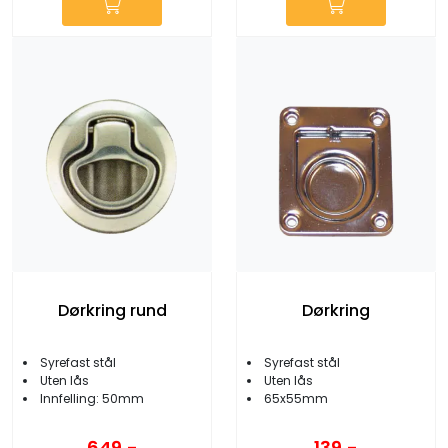
Dørkring rund
Dørkring
Syrefast stål
Syrefast stål
Uten lås
Uten lås
Innfelling: 50mm
65x55mm
649,-
139,-