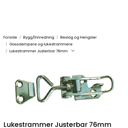
Skip to main content
Elektronikk
Forside
Bygg/Innredning
Beslag og Hengsler
Elektrisk
Gassdempere og lukestrammere
Lukestrammer Justerbar 76mm
Bygg/Innredning
Komfort
VVS
Motor/Styring
Lukestrammer Justerbar 76mm