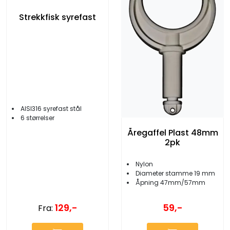
Strekkfisk syrefast
AISI316 syrefast stål
6 størrelser
Åregaffel Plast 48mm
2pk
Nylon
Diameter stamme 19 mm
Åpning 47mm/57mm
129,-
59,-
Fra: