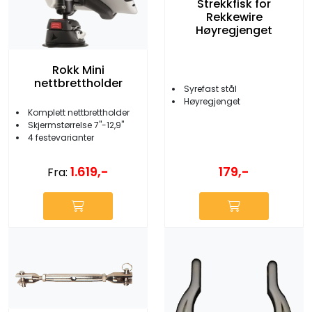
Strekkfisk for
Rekkewire
Høyregjenget
Rokk Mini
nettbrettholder
Syrefast stål
Høyregjenget
Komplett nettbrettholder
Skjermstørrelse 7''-12,9''
4 festevarianter
1.619,-
179,-
Fra: