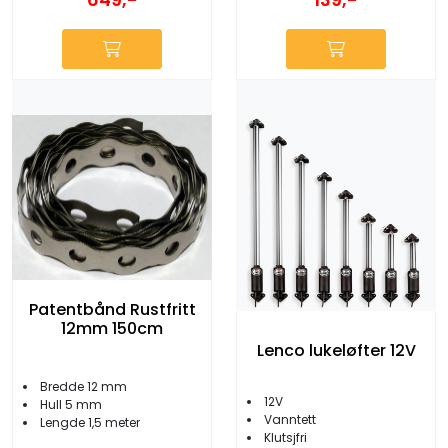
Patentbånd Rustfritt
12mm 150cm
Lenco lukeløfter 12V
Bredde 12 mm
12V
Hull 5 mm
Vanntett
Lengde 1,5 meter
Klutsjfri