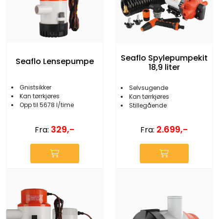
Seaflo Spylepumpekit
Seaflo Lensepumpe
18,9 liter
Gnistsikker
Selvsugende
Kan tørrkjøres
Kan tørrkjøres
Opp til 5678 l/time
Stillegående
329,-
2.699,-
Fra:
Fra: