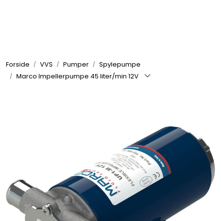
Skip to main content
Elektronikk
Forside
VVS
Pumper
Spylepumpe
Elektrisk
Marco Impellerpumpe 45 liter/min 12V
Bygg/Innredning
Komfort
VVS
Motor/Styring