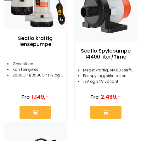
Seaflo kraftig
lensepumpe
Seaflo Spylepumpe
14400 liter/Time
Gnistsikker
Kan tørrkjøres
Meget kraftig, 14400 liter/timen
2000GPH/3500GPH 12 og 24V
For spyling/sirkulasjon
12V og 24V variant
1.149,-
2.499,-
Fra:
Fra: