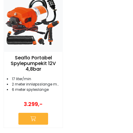
Seaflo Portabel
Spylepumpekit 12V
4,8bar
17 liter/min
2 meter innløpsslange m/filter
6 meter spyleslange
3.299,-