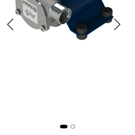
Fortøyning
Fritid/Sikkerhet
Båtpleie/Opplag
Seil
Outlet
Kampanje