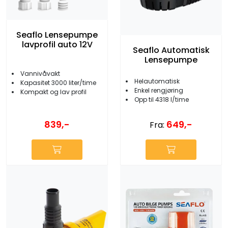
Seaflo Lensepumpe
lavprofil auto 12V
Seaflo Automatisk
Lensepumpe
Vannivåvakt
Helautomatisk
Kapasitet 3000 liter/time
Enkel rengjøring
Kompakt og lav profil
Opp til 4318 l/time
839,-
649,-
Fra: