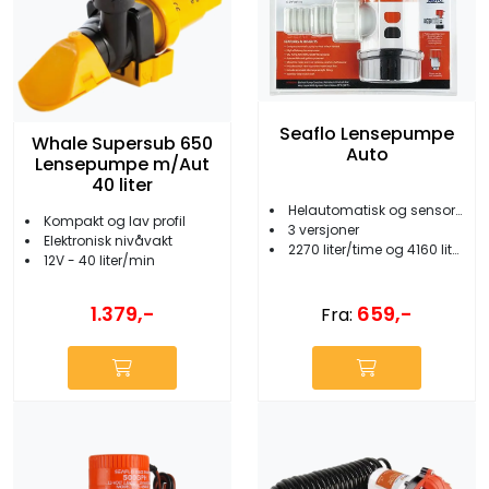
Seaflo Lensepumpe
Whale Supersub 650
Auto
Lensepumpe m/Aut
40 liter
Helautomatisk og sensorstyrt
Kompakt og lav profil
3 versjoner
Elektronisk nivåvakt
2270 liter/time og 4160 liter/time
12V - 40 liter/min
659,-
1.379,-
Fra: