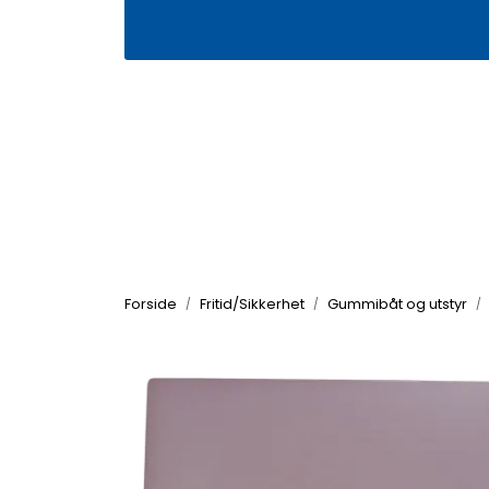
Skip to main content
|
|
Våre butikker
Kontakt oss
Kj
Forside
Fritid/Sikkerhet
Gummibåt og utstyr