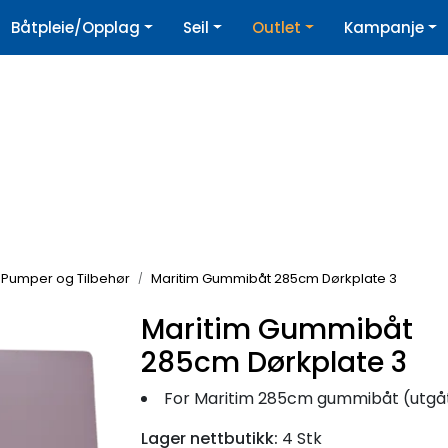
|
Båtpleie/Opplag
Seil
Outlet
Kampanje
øpshjelp
Nyhetsbrev
Pumper og Tilbehør
Maritim Gummibåt 285cm Dørkplate 3
Maritim Gummibåt
285cm Dørkplate 3
For Maritim 285cm gummibåt (utgått mode
Lager nettbutikk:
4 Stk