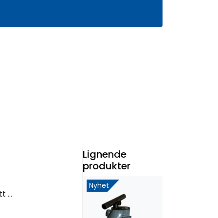
0
Infosenter
Favoritter
Logg inn
Lignende
produkter
Nyhet
ll)