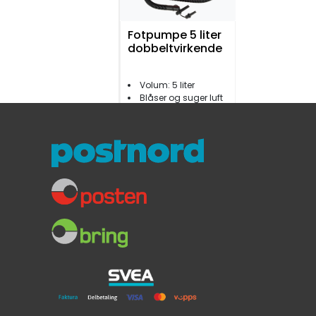
Fotpumpe 5 liter
dobbeltvirkende
Volum: 5 liter
Blåser og suger luft
130 cm luftslange
369,-
Maritim
Gummibåt