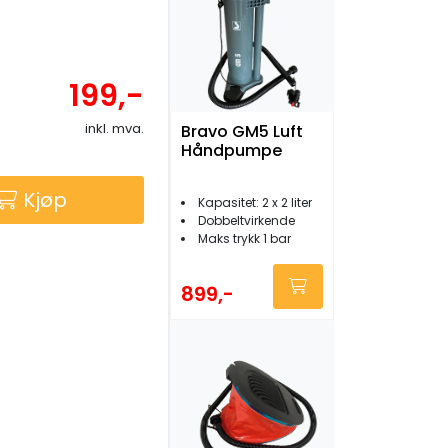
199,-
inkl. mva.
Bravo GM5 Luft
Håndpumpe
Kjøp
Kapasitet: 2 x 2 liter
Dobbeltvirkende
Maks trykk 1 bar
899,-