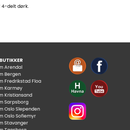
 4-delt dørk.
 BUTIKKER
im Arendal
im Bergen
m Fredrikstad Floa
im Karmøy
m Kristiansand
im Sarpsborg
im Oslo Slependen
im Oslo Sofiemyr
im Stavanger
im Tønsberg