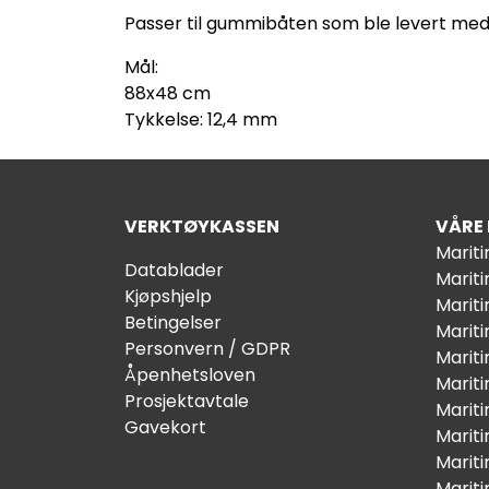
Passer til gummibåten som ble levert med
Mål:
88x48 cm
Tykkelse: 12,4 mm
VERKTØYKASSEN
VÅRE
Marit
Datablader
Marit
Kjøpshjelp
Mariti
Betingelser
Marit
Personvern / GDPR
Mariti
Åpenhetsloven
Marit
Prosjektavtale
Marit
Gavekort
Marit
Marit
Marit