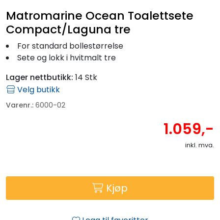
Fortøyning
Matromarine Ocean Toalettsete
Compact/Laguna tre
Fritid/Sikkerhet
For standard bollestørrelse
Sete og lokk i hvitmalt tre
Båtpleie/Opplag
Lager nettbutikk:
14 Stk
Velg butikk
Seil
Varenr.:
6000-02
Outlet
1.059,-
inkl. mva.
Kampanje
Kjøp