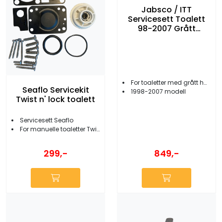
Jabsco / ITT
Servicesett Toalett
98-2007 Grått
Håndtak
For toaletter med grått håndtak
Seaflo Servicekit
1998-2007 modell
Twist n' lock toalett
Servicesett Seaflo
For manuelle toaletter Twist n' lock
849,-
299,-