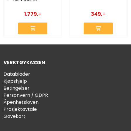
349,-
1.779,-
VERKTØYKASSEN
Datablader
Kjøpshjelp
Betingelser
Personvern / GDPR
Åpenhetsloven
Prosjektavtale
Gavekort