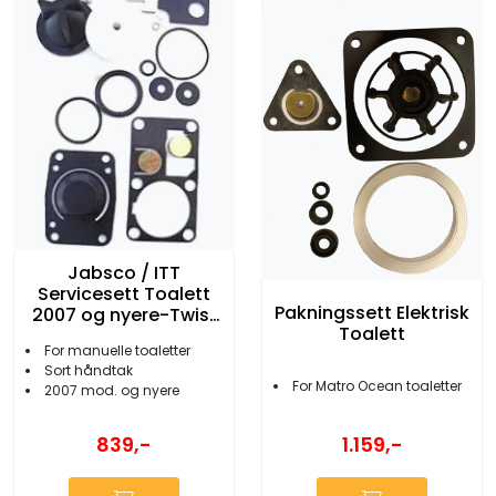
Jabsco / ITT
Servicesett Toalett
Pakningssett Elektrisk
2007 og nyere-Twist
Toalett
Lock
For manuelle toaletter
Sort håndtak
For Matro Ocean toaletter
2007 mod. og nyere
1.159,-
839,-