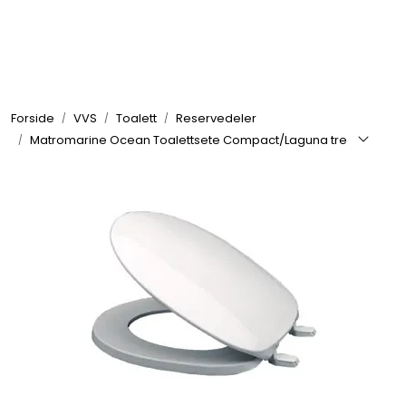
Skip to main content
Elektronikk
Forside
VVS
Toalett
Reservedeler
Elektrisk
Matromarine Ocean Toalettsete Compact/Laguna tre
Bygg/Innredning
Komfort
VVS
Motor/Styring