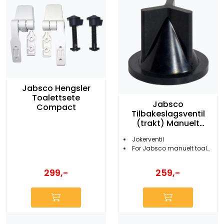
Jabsco Hengsler
Toalettsete
Jabsco
Compact
Tilbakeslagsventil
(trakt) Manuelt
Toalett
Jokerventil
For Jabsco manuelt toalett
299,-
259,-