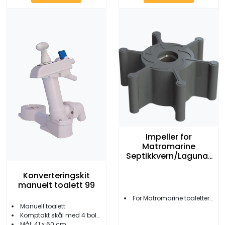
Impeller for
Matromarine
Septikkvern/Laguna/
Deluxe Toalett
Konverteringskit
manuelt toalett 99
For Matromarine toaletter og kvern
Manuell toalett
Komptakt skål med 4 boltfester
Mål: 41 x 60 cm