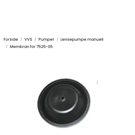
Skip to main content
Elektronikk
Forside
VVS
Pumper
Lensepumpe manuell
Elektrisk
Membran for 7525-05
Bygg/Innredning
Komfort
VVS
Motor/Styring