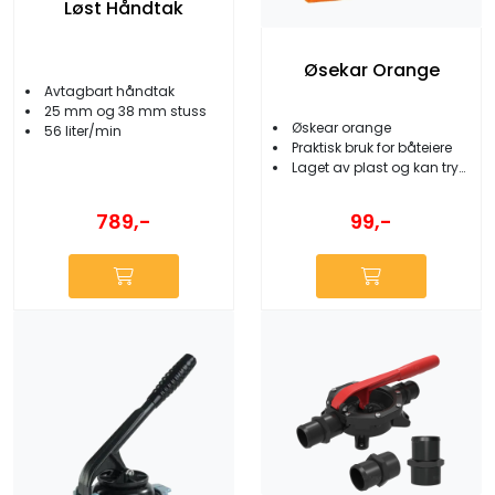
Løst Håndtak
Øsekar Orange
Avtagbart håndtak
25 mm og 38 mm stuss
Øskear orange
56 liter/min
Praktisk bruk for båteiere
Laget av plast og kan trygt brukes sammen med mat
789,-
99,-