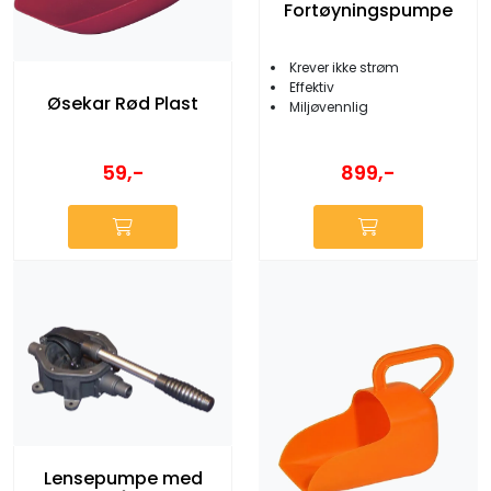
Fortøyningspumpe
Krever ikke strøm
Effektiv
Øsekar Rød Plast
Miljøvennlig
59,-
899,-
Lensepumpe med