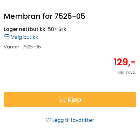
Fortøyning
Membran for 7525-05
Fritid/Sikkerhet
Lager nettbutikk:
50+ Stk
Velg butikk
Båtpleie/Opplag
Varenr.:
7525-06
Seil
129,-
inkl. mva.
Outlet
Kampanje
Kjøp
Legg til favoritter