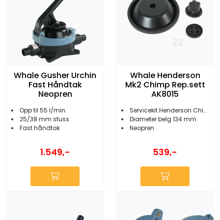
Whale Gusher Urchin
Whale Henderson
Fast Håndtak
Mk2 Chimp Rep.sett
Neopren
AK8015
Opp til 55 l/min.
Servicekit Henderson Chimp
25/38 mm stuss
Diameter belg 134 mm
Fast håndtak
Neopren
1.549,-
539,-