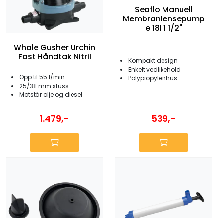
Seaflo Manuell
Membranlensepump
e 18l 1 1/2"
Whale Gusher Urchin
Fast Håndtak Nitril
Kompakt design
Enkelt vedlikehold
Opp til 55 l/min.
Polypropylenhus
25/38 mm stuss
Motstår olje og diesel
1.479,-
539,-