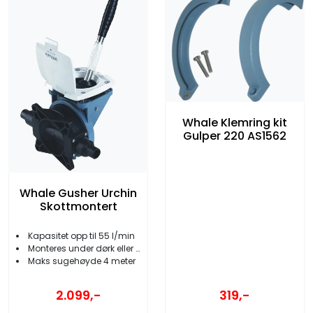
Whale Klemring kit
Gulper 220 AS1562
Whale Gusher Urchin
Skottmontert
Kapasitet opp til 55 l/min
Monteres under dørk eller bak skott
Maks sugehøyde 4 meter
319,-
2.099,-