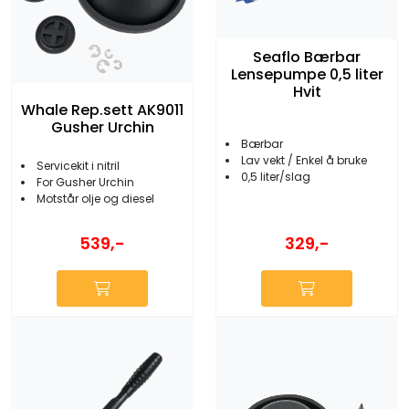
Seaflo Bærbar
Lensepumpe 0,5 liter
Hvit
Whale Rep.sett AK9011
Gusher Urchin
Bærbar
Lav vekt / Enkel å bruke
Servicekit i nitril
0,5 liter/slag
For Gusher Urchin
Motstår olje og diesel
539,-
329,-