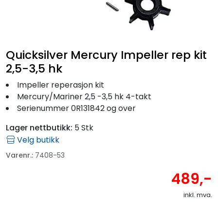
Fortøyning
Fritid/Sikkerhet
Quicksilver Mercury Impeller rep kit
Båtpleie/Opplag
2,5-3,5 hk
Impeller reperasjon kit
Seil
Mercury/Mariner 2,5 -3,5 hk 4-takt
Serienummer 0R131842 og over
Outlet
Lager nettbutikk:
5 Stk
Velg butikk
Kampanje
Varenr.:
7408-53
489,-
inkl. mva.