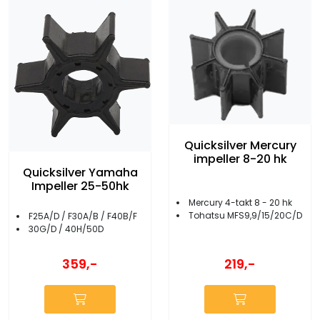
Quicksilver Mercury
impeller 8-20 hk
Quicksilver Yamaha
Impeller 25-50hk
Mercury 4-takt 8 - 20 hk
Tohatsu MFS9,9/15/20C/D
F25A/D / F30A/B / F40B/F
30G/D / 40H/50D
219,-
359,-