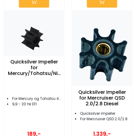
Quicksilver Impeller
for
Mercury/Tohatsu/Nis
san 9,9-20 EFI
Quicksilver Impeller
for Mercruiser QSD
For Mercury og Tohatsu 4-takt
2.0/2.8 Diesel
9,9 - 20 hk EFI
Quicksilver impeller
For Mercruiser QSD 2.0/2.8
189,-
1.339,-