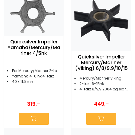
Quicksilver Impeller
Yamaha/Mercury/Ma
riner 4/5hk
Quicksilver Impeller
Mercury/Mariner
(Viking) 6/8/9.9/10/15
For Mercury/Mariner 2-takt 4-5hk
Yamaha 4-6 hk 4-takt
Mercury/Mariner Viking
40 x 11,5 mm
2-takt 6-15hk
4-takt 8/9,9 2004 og eldre/15 2008 og eldre
319,-
449,-