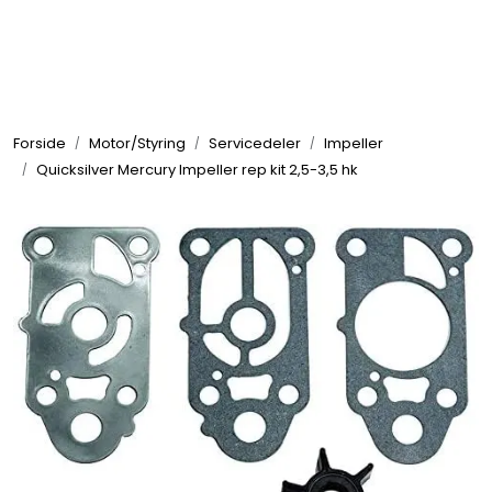
Skip to main content
Elektronikk
Forside
Motor/Styring
Servicedeler
Impeller
Elektrisk
Quicksilver Mercury Impeller rep kit 2,5-3,5 hk
Bygg/Innredning
Komfort
VVS
Motor/Styring