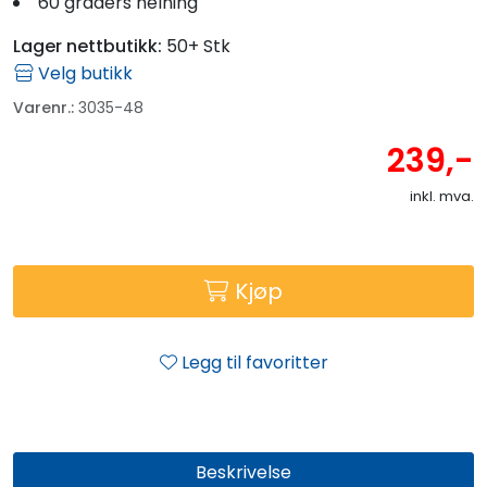
60 graders helning
Lager nettbutikk:
50+ Stk
Velg butikk
Varenr.:
3035-48
239,-
inkl. mva.
Kjøp
Legg til favoritter
Beskrivelse