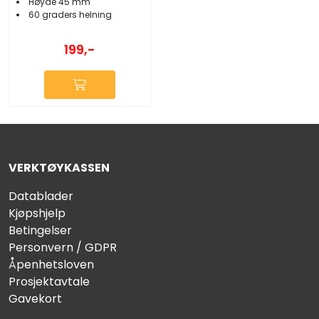
Høyde 45 mm
60 graders helning
199,-
VERKTØYKASSEN
Datablader
Kjøpshjelp
Betingelser
Personvern / GDPR
Åpenhetsloven
Prosjektavtale
Gavekort