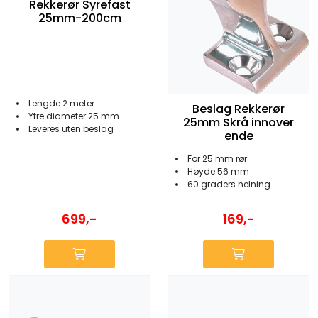
Rekkerør Syrefast
25mm-200cm
Lengde 2 meter
Beslag Rekkerør
Ytre diameter 25 mm
25mm Skrå innover
Leveres uten beslag
ende
For 25 mm rør
Høyde 56 mm
60 graders helning
699,-
169,-