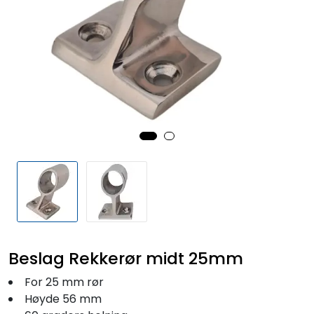
Fortøyning
Fritid/Sikkerhet
Båtpleie/Opplag
Seil
Outlet
Kampanje
Beslag Rekkerør midt 25mm
For 25 mm rør
Høyde 56 mm