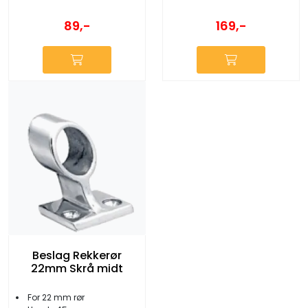
89,-
169,-
Beslag Rekkerør
22mm Skrå midt
For 22 mm rør