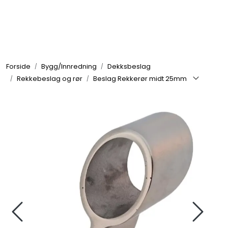
Skip to main content
Elektronikk
Forside
Bygg/Innredning
Dekksbeslag
Elektrisk
Rekkebeslag og rør
Beslag Rekkerør midt 25mm
Bygg/Innredning
Komfort
VVS
Motor/Styring