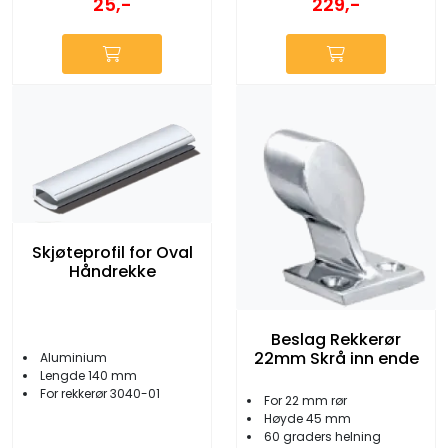
25,-
229,-
Skjøteprofil for Oval
Håndrekke
Beslag Rekkerør
22mm Skrå inn ende
Aluminium
Lengde 140 mm
For rekkerør 3040-01
For 22 mm rør
Høyde 45 mm
60 graders helning