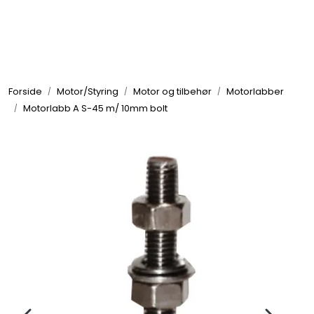
Skip to main content
Elektronikk
Forside
Motor/Styring
Motor og tilbehør
Motorlabber
Elektrisk
Motorlabb A S-45 m/ 10mm bolt
Bygg/Innredning
Komfort
VVS
Motor/Styring