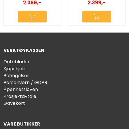
2.399,-
2.399,-
VERKTØYKASSEN
Datablader
Kjøpshjelp
Betingelser
Personvern / GDPR
Åpenhetsloven
Prosjektavtale
Gavekort
VÅRE BUTIKKER