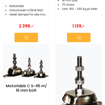
16 mm bolt
75 shore
Motorlabb
Last: 160 - 430 kg pr labb
Galvanisert m/Bolt M20
Ideell demper for alle marinemotorer
1.139,-
2.399,-
Motorlabb C S-45 m/
16 mm bolt