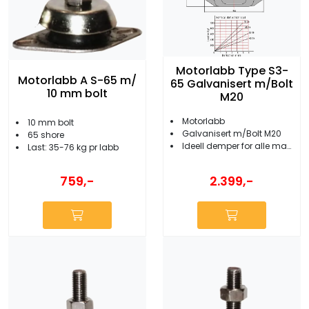
Motorlabb Type S3-
Motorlabb A S-65 m/
65 Galvanisert m/Bolt
10 mm bolt
M20
Motorlabb
10 mm bolt
Galvanisert m/Bolt M20
65 shore
Ideell demper for alle marinemotorer
Last: 35-76 kg pr labb
2.399,-
759,-