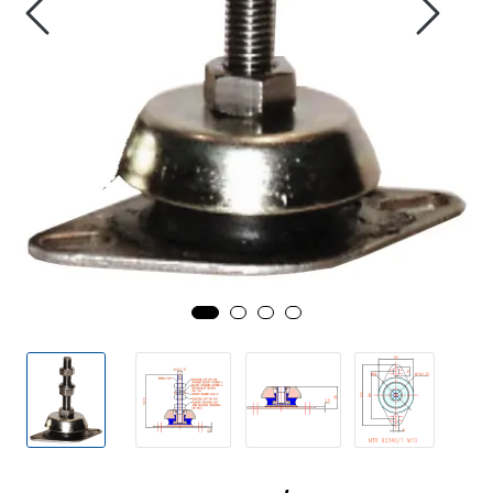
Fortøyning
Fritid/Sikkerhet
Båtpleie/Opplag
Seil
Outlet
Kampanje