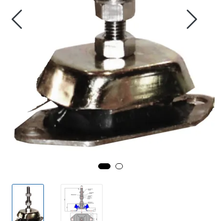
Fortøyning
Fritid/Sikkerhet
Båtpleie/Opplag
Seil
Outlet
Kampanje