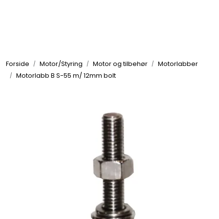
Skip to main content
Elektronikk
Forside
Motor/Styring
Motor og tilbehør
Motorlabber
Elektrisk
Motorlabb B S-55 m/ 12mm bolt
Bygg/Innredning
Komfort
VVS
Motor/Styring