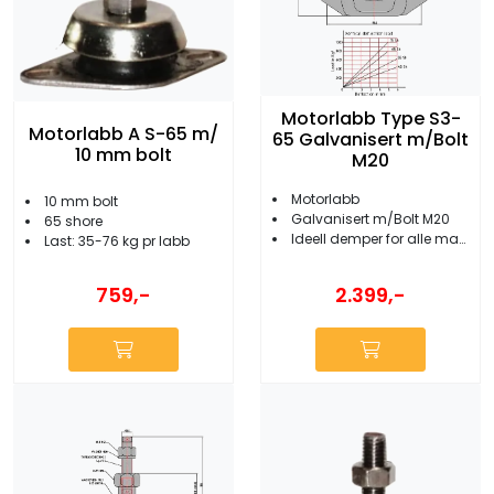
Motorlabb Type S3-
Motorlabb A S-65 m/
65 Galvanisert m/Bolt
10 mm bolt
M20
Motorlabb
10 mm bolt
Galvanisert m/Bolt M20
65 shore
Ideell demper for alle marinemotorer
Last: 35-76 kg pr labb
2.399,-
759,-