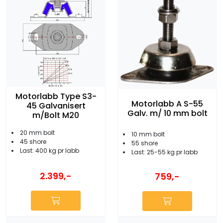
Motorlabb Type S3-
Motorlabb A S-55
45 Galvanisert
Galv. m/ 10 mm bolt
m/Bolt M20
20 mm bolt
10 mm bolt
45 shore
55 shore
Last: 400 kg pr labb
Last: 25-55 kg pr labb
2.399,-
759,-