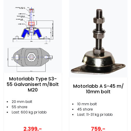
Motorlabb Type S3-
55 Galvanisert m/Bolt
Motorlabb A S-45 m/
M20
10mm bolt
20 mm bolt
10 mm bolt
55 shore
45 shore
Last: 600 kg pr labb
Last: 11-31 kg pr labb
2.399,-
759,-