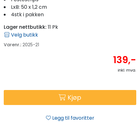
Fortøyning
LxB: 50 x 1,2 cm
4stk i pakken
Fritid/Sikkerhet
Lager nettbutikk:
11 Pk
Velg butikk
Båtpleie/Opplag
Varenr.:
2025-21
139,-
Seil
inkl. mva.
Outlet
Kampanje
Kjøp
Legg til favoritter