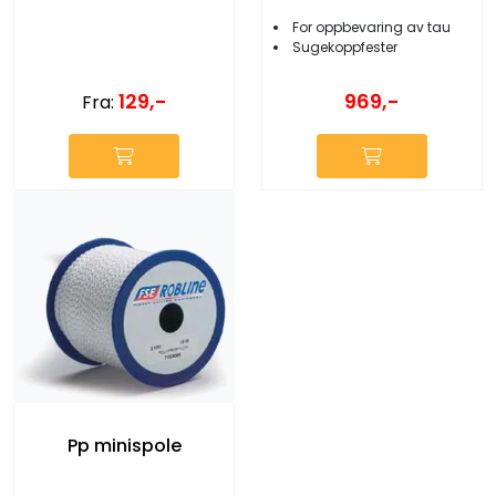
For oppbevaring av tau
Sugekoppfester
129,-
969,-
Fra:
Pp minispole