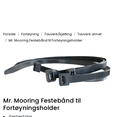
Skip to main content
Elektronikk
Forside
Fortøyning
Tauverk/kjetting
Tauverk annet
Elektrisk
Mr. Mooring Festebånd til Fortøyningsholder
Bygg/Innredning
Komfort
VVS
Mr. Mooring Festebånd til
Motor/Styring
Fortøyningsholder
Festestrips