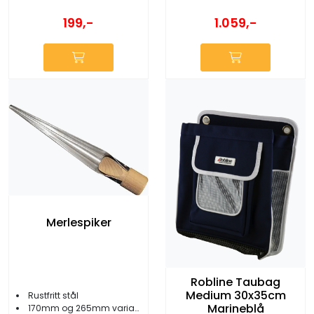
199,-
1.059,-
Merlespiker
Robline Taubag
Medium 30x35cm
Rustfritt stål
Marineblå
170mm og 265mm variant