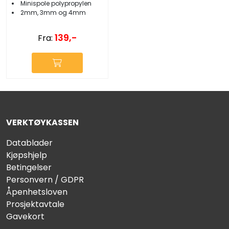
Minispole polypropylen
2mm, 3mm og 4mm
139,-
Fra:
VERKTØYKASSEN
Datablader
Kjøpshjelp
Betingelser
Personvern / GDPR
Åpenhetsloven
Prosjektavtale
Gavekort