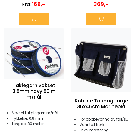
369,-
169,-
Fra:
Taklegarn vokset
0,8mm navy 80 m
m/nål
Robline Taubag Large
35x45cm Marineblå
Vokset takglegarn m/nål
Tykkelse: 0,8 mm
For oppbevaring av fall/skjøter
Lengde: 80 meter
Vanntett trekk
Enkel montering