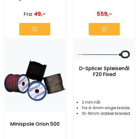
49,-
559,-
Fra:
D-Splicer Spleisenål
F20 Fixed
2 mm nål
For 4-6mm single braided tau
10-16mm dobbel braided
Minispole Orion 500