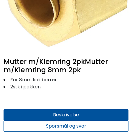
Fortøyning
Fritid/Sikkerhet
Båtpleie/Opplag
Seil
Mutter m/Klemring 2pkMutter
m/Klemring 8mm 2pk
Outlet
For 8mm kobberrør
2stk i pakken
Kampanje
Beskrivelse
Spørsmål og svar