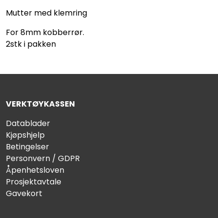
Mutter med klemring
For 8mm kobberrør.
2stk i pakken
VERKTØYKASSEN
Datablader
Kjøpshjelp
Betingelser
Personvern / GDPR
Åpenhetsloven
Prosjektavtale
Gavekort