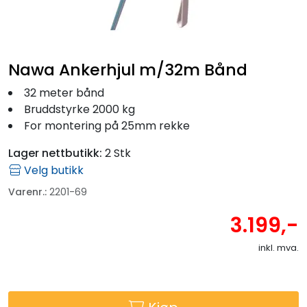
Fortøyning
Fritid/Sikkerhet
Nawa Ankerhjul m/32m Bånd
Båtpleie/Opplag
32 meter bånd
Bruddstyrke 2000 kg
For montering på 25mm rekke
Seil
Lager nettbutikk:
2 Stk
Outlet
Velg butikk
Varenr.:
2201-69
Kampanje
3.199,-
inkl. mva.