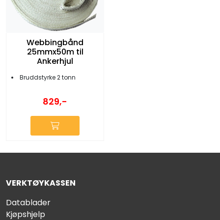
Webbingbånd
25mmx50m til
Ankerhjul
Bruddstyrke 2 tonn
829,-
VERKTØYKASSEN
Datablader
Kjøpshjelp