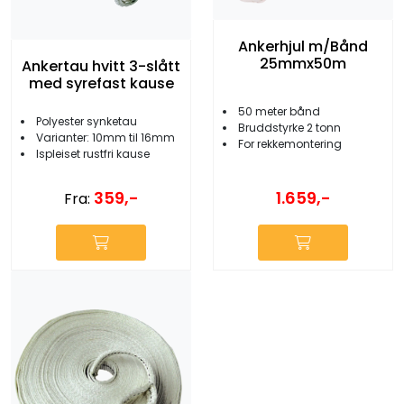
Ankerhjul m/Bånd
25mmx50m
Ankertau hvitt 3-slått
med syrefast kause
50 meter bånd
Polyester synketau
Bruddstyrke 2 tonn
Varianter: 10mm til 16mm
For rekkemontering
Ispleiset rustfri kause
1.659,-
359,-
Fra: