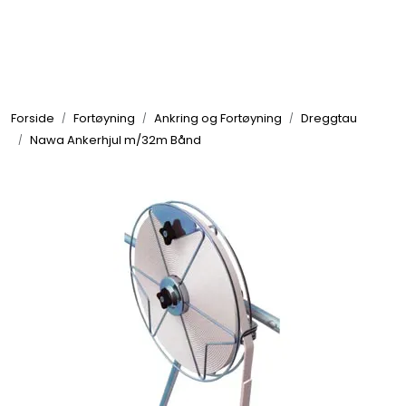
Skip to main content
Elektronikk
Forside
Fortøyning
Ankring og Fortøyning
Dreggtau
Elektrisk
Nawa Ankerhjul m/32m Bånd
Bygg/Innredning
Komfort
VVS
Motor/Styring