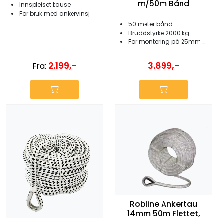
m/50m Bånd
Innspleiset kause
For bruk med ankervinsj
50 meter bånd
Bruddstyrke 2000 kg
For montering på 25mm rekke
2.199,-
3.899,-
Fra:
Robline Ankertau
14mm 50m Flettet,