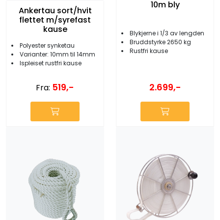
10m bly
Ankertau sort/hvit
flettet m/syrefast
kause
Blykjerne i 1/3 av lengden
Bruddstyrke 2650 kg
Polyester synketau
Rustfri kause
Varianter: 10mm til 14mm
Ispleiset rustfri kause
519,-
2.699,-
Fra: