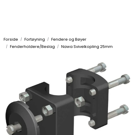
Skip to main content
Elektronikk
Forside
Fortøyning
Fendere og Bøyer
Elektrisk
Fenderholdere/Beslag
Nawa Svivelkopling 25mm
Bygg/Innredning
Komfort
VVS
Motor/Styring