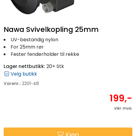
Fortøyning
Fritid/Sikkerhet
Nawa Svivelkopling 25mm
Båtpleie/Opplag
UV-bestandig nylon
For 25mm rør
Fester fenderholder til rekke
Seil
Lager nettbutikk:
20+ Stk
Velg butikk
Outlet
Varenr.:
2201-48
Kampanje
199,-
inkl. mva.
Kjøp