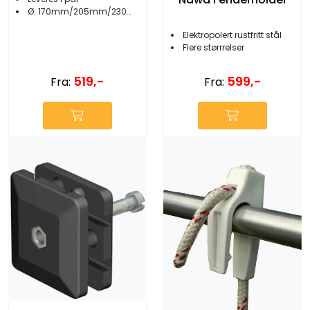
Ø: 170mm/205mm/230mm/265mm
Elektropolert rustfritt stål
Flere størrrelser
519,-
599,-
Fra:
Fra: