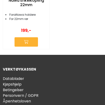
Nawa Enkelkopling
22mm
ForaNawa holdere
For 22mm rør
199,-
VERKTØYKASSEN
Datablader
Kjøpshjelp
Betingelser
Personvern / GDPR
Åpenhetsloven