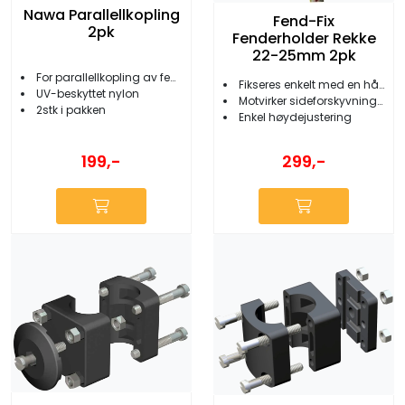
Nawa Parallellkopling
Fend-Fix
2pk
Fenderholder Rekke
22-25mm 2pk
For parallellkopling av fenderholdere
Fikseres enkelt med en hånd
UV-beskyttet nylon
Motvirker sideforskyvning av fenderne
2stk i pakken
Enkel høydejustering
199,-
299,-