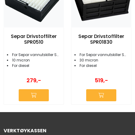
Separ Drivstoffilter
Separ Drivstoffilter
SPR0510
SPR01830
For Separ vannutskiller SWK-2000/5
For Separ vannutskiller SWK-2000/18 og SWK-2000/130
10 micron
30 micron
For diesel
For diesel
279,-
519,-
VERKTØYKASSEN