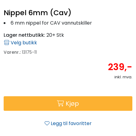
Fortøyning
Nippel 6mm (Cav)
Fritid/Sikkerhet
6 mm nippel for CAV vannutskiller
Lager nettbutikk:
20+ Stk
Båtpleie/Opplag
Velg butikk
Varenr.:
13175-11
Seil
239,-
Outlet
inkl. mva.
Kampanje
Kjøp
Legg til favoritter