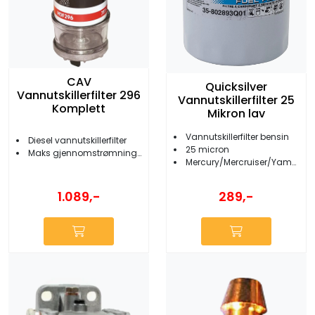
CAV
Quicksilver
Vannutskillerfilter 296
Vannutskillerfilter 25
Komplett
Mikron lav
Vannutskillerfilter bensin
Diesel vannutskillerfilter
25 micron
Maks gjennomstrømning 45 l/t
Mercury/Mercruiser/Yamaha/Suzuki
1.089,-
289,-