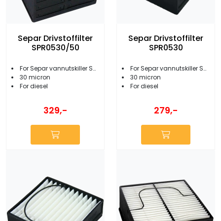
Separ Drivstoffilter
Separ Drivstoffilter
SPR0530/50
SPR0530
For Separ vannutskiller SWK-2000/5/50
For Separ vannutskiller SWK-2000/5
30 micron
30 micron
For diesel
For diesel
329,-
279,-