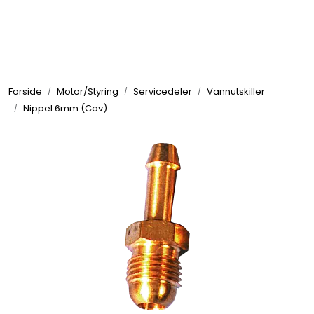
Skip to main content
Elektronikk
Forside
Motor/Styring
Servicedeler
Vannutskiller
Elektrisk
Nippel 6mm (Cav)
Bygg/Innredning
Komfort
VVS
Motor/Styring