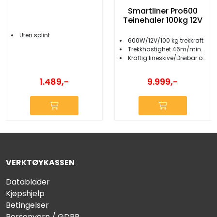
Smartliner Pro600
Teinehaler 100kg 12V
Uten splint
600W/12V/100 kg trekkraft
Trekkhastighet 46m/min.
Kraftig lineskive/Dreibar og låsbar fot
1.489,-
9.999,-
VERKTØYKASSEN
Datablader
Kjøpshjelp
Betingelser
Personvern / GDPR