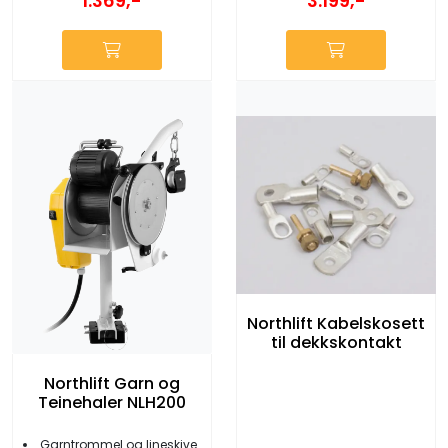
1.369,-
3.199,-
Northlift Kabelskosett
til dekkskontakt
Northlift Garn og
Teinehaler NLH200
Garntrommel og lineskive