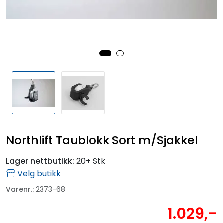
Fortøyning
Fritid/Sikkerhet
Båtpleie/Opplag
Seil
Outlet
Northlift Taublokk Sort m/Sjakkel
Kampanje
Lager nettbutikk:
20+ Stk
Velg butikk
Varenr.:
2373-68
1.029,-