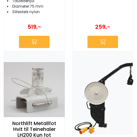
Tauledehjul
Diameter 75 mm
Slitesterk nylon
259,-
519,-
Northlift Metallfot
Hvit til Teinehaler
LH200 Kun fot