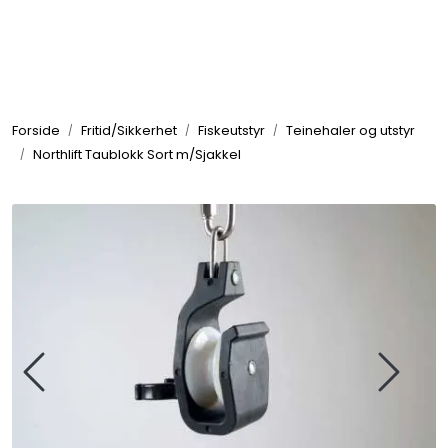
Skip to main content
Elektronikk
Forside
Fritid/Sikkerhet
Fiskeutstyr
Teinehaler og utstyr
Elektrisk
Northlift Taublokk Sort m/Sjakkel
Bygg/Innredning
Komfort
VVS
Motor/Styring