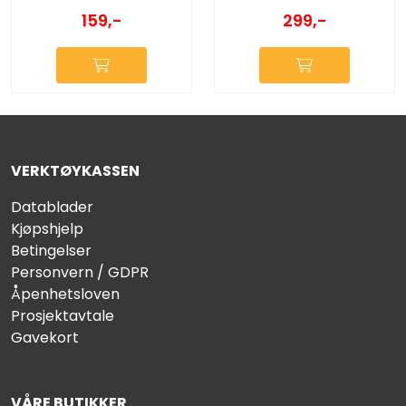
159,-
299,-
VERKTØYKASSEN
Datablader
Kjøpshjelp
Betingelser
Personvern / GDPR
Åpenhetsloven
Prosjektavtale
Gavekort
VÅRE BUTIKKER