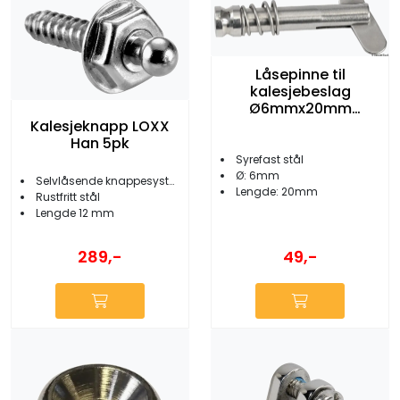
Låsepinne til
kalesjebeslag
Ø6mmx20mm
Syrefast
Kalesjeknapp LOXX
Han 5pk
Syrefast stål
Ø: 6mm
Selvlåsende knappesystem
Lengde: 20mm
Rustfritt stål
Lengde 12 mm
289,-
49,-