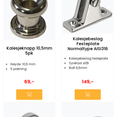
Kalesjebeslag
Festeplate
Kalesjeknapp 10,5mm
Normaltype AISI316
5pk
Kalesjebeslag festeplate
Syrefast stål
Høyde: 10,5 mm
Bolt 6,5mm
5 pakning
69,-
149,-