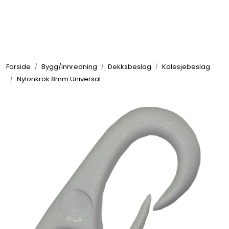
Skip to main content
Elektronikk
Forside
Bygg/Innredning
Dekksbeslag
Kalesjebeslag
Elektrisk
Nylonkrok 8mm Universal
Bygg/Innredning
Komfort
VVS
Motor/Styring