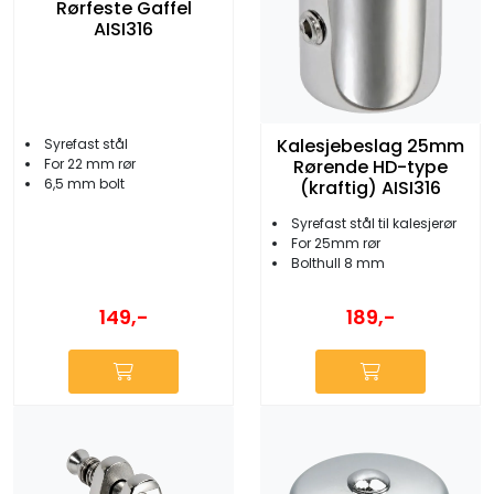
Rørfeste Gaffel
AISI316
Kalesjebeslag 25mm
Syrefast stål
Rørende HD-type
For 22 mm rør
6,5 mm bolt
(kraftig) AISI316
Syrefast stål til kalesjerør
For 25mm rør
Bolthull 8 mm
149,-
189,-