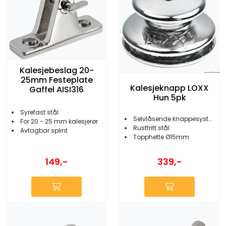
Kalesjebeslag 20-
25mm Festeplate
Kalesjeknapp LOXX
Gaffel AISI316
Hun 5pk
Syrefast stål
Selvlåsende knappesystem
For 20 - 25 mm kalesjerør
Rustfritt stål
Avtagbar splint
Topphette Ø15mm
149,-
339,-