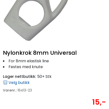
Fortøyning
Fritid/Sikkerhet
Båtpleie/Opplag
Seil
Nylonkrok 8mm Universal
Outlet
For 8mm elastisk line
Festes med knute
Kampanje
Lager nettbutikk:
50+ Stk
Velg butikk
Varenr.:
16413-23
15,-