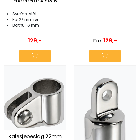
Endefeste AISI316
Syrefast stål
For 22 mm rør
Bolthull 6 mm
129,-
129,-
Fra:
Kalesjebeslag 22mm