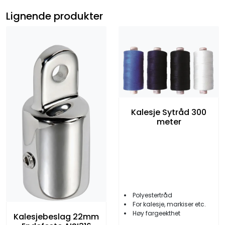
Lignende produkter
Kalesje Sytråd 300
meter
Polyestertråd
For kalesje, markiser etc.
Høy fargeekthet
Kalesjebeslag 22mm