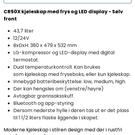
CR50X kjøleskap med frys og LED display - Sølv
front
43,7 liter
12/24V
BxDxH: 380 x 479 x 532 mm
LG-kompressor og LED-display med digital
termostat.
Dual temperaturkontroll. Kan brukes
som kjøleskap med fryseboks, eller kun kjøleskap.
Innebygd batteribeskyttelse: low, medium, high.
Dør kan hengsles om (venstre/høyre)
Avtagbar grønnsaksskuff.
Bluetooth og app-styring
Dersom nederste hylle i døren tas ut er det plass
til 1 1/2 liters flaske liggende i skapet.
Moderne kjøleskap i stilren design med dør i rustfri