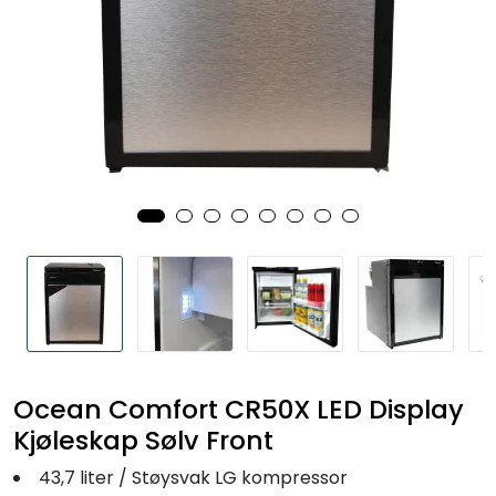
Fortøyning
Fritid/Sikkerhet
Båtpleie/Opplag
Seil
Outlet
Kampanje
Ocean Comfort CR50X LED Display
Kjøleskap Sølv Front
43,7 liter / Støysvak LG kompressor