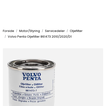
Skip to main content
Elektronikk
Forside
Motor/Styring
Servicedeler
Oljefilter
Elektrisk
Volvo Penta Oljefilter 861473 2010/2020/D1
Bygg/Innredning
Komfort
VVS
Motor/Styring