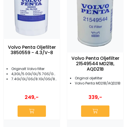
Volvo Penta Oljefilter
3850559 - 4.3/V-8
Volvo Penta Oljefilter
21549544 MD21B,
AQD21B
Originalt Volvo filter
4,3GL/5.0Gi/GL/5.7GS/GSi/GXi
Original oljefilter
7.4Gi/GL/GSi/8.1Gi/GSi/8.2GL/GSi
Volvo Penta MD21B/AQD21B
249,-
339,-