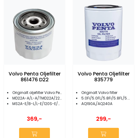
Volvo Penta Oljefilter
Volvo Penta Oljefilter
861476 D22
835779
Originalt oljefilter Volvo Penta
Originalt Volvo filter
MD22A-A/L-A/TMD22A/22-A/MS2B-A/B-R
5.0Fi/5.0FL/5.8Fi/5.8FL/5.8FSi
MS2A-E/B-L/L-E/120S-E/MD22/22L
AQ190A,/AQ240A
369,-
299,-