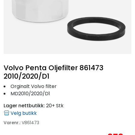
Fortøyning
Fritid/Sikkerhet
Båtpleie/Opplag
Seil
Volvo Penta Oljefilter 861473
Outlet
2010/2020/D1
Orginalt Volvo filter
Kampanje
MD2010/2020/D1
Lager nettbutikk:
20+ Stk
Velg butikk
Varenr.:
V861473