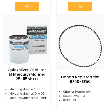
Quicksilver Oljefilter
til Mercury/Mariner
Honda Registerreim
25-115hk EFI
BF40-BF50
Mercury/Mariner 25hk 06 og eldre
Original Honda reim
Mercury/Mariner30hk 05 og eldre
14400-ZV5-014
Mercury/Mariner 40-115hk
BF40 - BF50