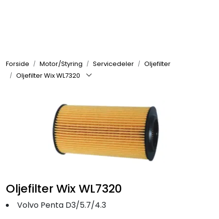
Skip to main content
Elektronikk
Forside
Motor/Styring
Servicedeler
Oljefilter
Elektrisk
Oljefilter Wix WL7320
Bygg/Innredning
Komfort
VVS
Oljefilter Wix WL7320
Motor/Styring
Volvo Penta D3/5.7/4.3