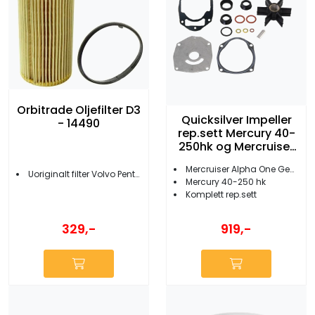
Orbitrade Oljefilter D3
Quicksilver Impeller
- 14490
rep.sett Mercury 40-
250hk og Mercruiser
Alpha One Gen II
Mercruiser Alpha One Gen 2
Uoriginalt filter Volvo Penta D3
Mercury 40-250 hk
Komplett rep.sett
329,-
919,-