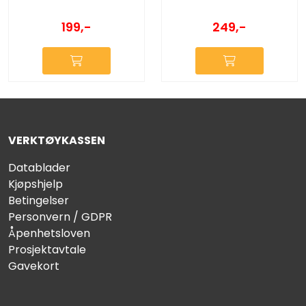
199,-
249,-
VERKTØYKASSEN
Datablader
Kjøpshjelp
Betingelser
Personvern / GDPR
Åpenhetsloven
Prosjektavtale
Gavekort