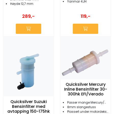
Yanmar 4JH
Høyde 12,7 mm
289,-
119,-
Quicksilver Mercury
Inline Bensinfilter 30-
300hk EFI/Verado
Quicksilver Suzuki
Passer mange Mercury/Mariner
Bensinfilter med
8mm slangestuss
avtapping 150-175hk
Plassert under motordeksel