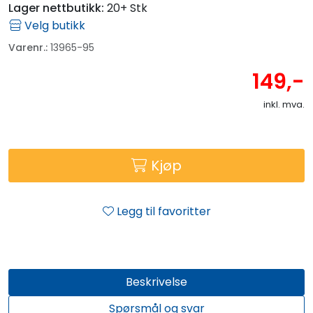
Fortøyning
Lager nettbutikk:
20+ Stk
Velg butikk
Fritid/Sikkerhet
Varenr.:
13965-95
149,-
Båtpleie/Opplag
inkl. mva.
Seil
Kjøp
Outlet
Legg til favoritter
Kampanje
Beskrivelse
Spørsmål og svar