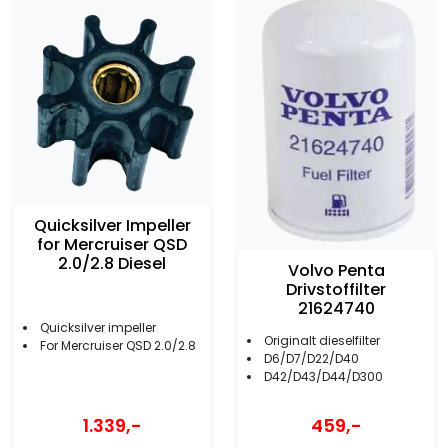
Quicksilver Impeller
for Mercruiser QSD
2.0/2.8 Diesel
Volvo Penta
Drivstoffilter
21624740
Quicksilver impeller
Originalt dieselfilter
For Mercruiser QSD 2.0/2.8
D6/D7/D22/D40
D42/D43/D44/D300
1.339,-
459,-