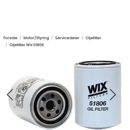
Skip to main content
Elektronikk
Forside
Motor/Styring
Servicedeler
Oljefilter
Elektrisk
Oljefilter Wix 51806
Bygg/Innredning
Komfort
VVS
Motor/Styring