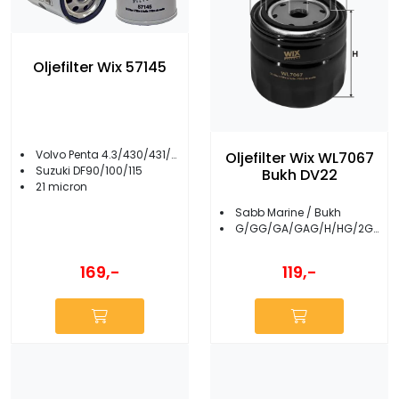
Oljefilter Wix 57145
Volvo Penta 4.3/430/431/432/434/AQ175/AQ250
Oljefilter Wix WL7067
Suzuki DF90/100/115
Bukh DV22
21 micron
Sabb Marine / Bukh
G/GG/GA/GAG/H/HG/2G/2GRG/2H/2HG/2J/2JGR
169,-
119,-