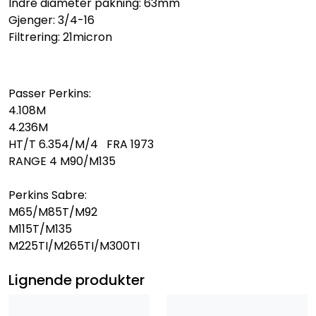
Indre diameter pakning: 63mm
Gjenger: 3/4-16
Filtrering: 21micron
Passer Perkins:
4.108M
4.236M
HT/T 6.354/M/4 FRA 1973
RANGE 4 M90/M135
Perkins Sabre:
M65/M85T/M92
M115T/M135
M225TI/M265TI/M300TI
Lignende produkter