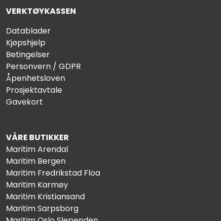
VERKTØYKASSEN
Datablader
Kjøpshjelp
Betingelser
Personvern / GDPR
Åpenhetsloven
Prosjektavtale
Gavekort
VÅRE BUTIKKER
Maritim Arendal
Maritim Bergen
Maritim Fredrikstad Floa
Maritim Karmøy
Maritim Kristiansand
Maritim Sarpsborg
Maritim Oslo Slependen