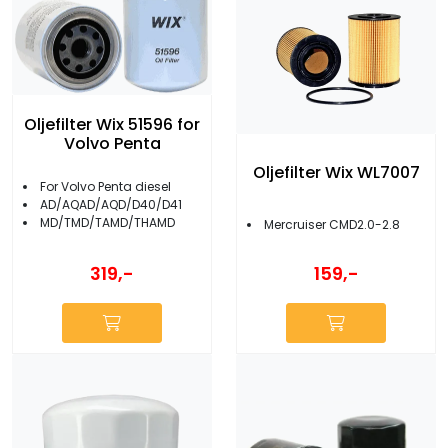
Oljefilter Wix 51596 for
Volvo Penta
Oljefilter Wix WL7007
For Volvo Penta diesel
AD/AQAD/AQD/D40/D41
MD/TMD/TAMD/THAMD
Mercruiser CMD2.0-2.8
319,-
159,-