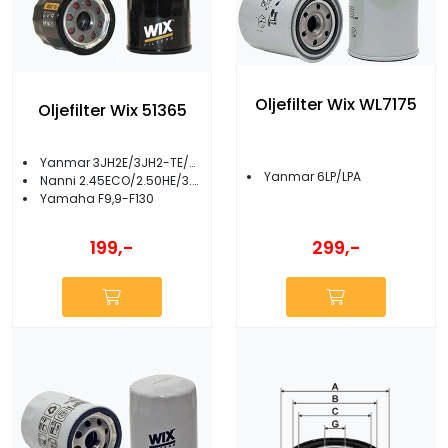
Oljefilter Wix WL7175
Oljefilter Wix 51365
Yanmar 3JH2E/3JH2-TE/3JH3E-YEU
Yanmar 6LP/LPA
Nanni 2.45ECO/2.50HE/3.75HE/2.10/2.14
Yamaha F9,9-F130
299,-
199,-