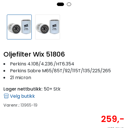
Fortøyning
Fritid/Sikkerhet
Båtpleie/Opplag
Oljefilter Wix 51806
Seil
Perkins 4.108/4.236./HT6.354
Outlet
Perkins Sabre M65/85T/92/115T/135/225/265
21 micron
Kampanje
Lager nettbutikk:
50+ Stk
Velg butikk
Varenr.:
13965-19
259,-