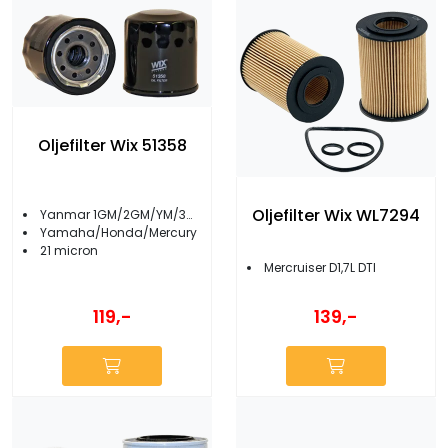
Oljefilter Wix 51358
Oljefilter Wix WL7294
Yanmar 1GM/2GM/YM/3GM/YM
Yamaha/Honda/Mercury
21 micron
Mercruiser D1,7L DTI
119,-
139,-