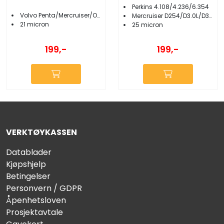
Perkins 4.108/4.236/6.354
Volvo Penta/Mercruiser/OMC/Yamaha
Mercruiser D254/D3.0L/D3.6L/D4.2L
21 micron
25 micron
199,-
199,-
VERKTØYKASSEN
Datablader
Kjøpshjelp
Betingelser
Personvern / GDPR
Åpenhetsloven
Prosjektavtale