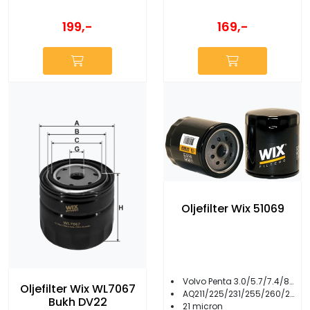
199,-
169,-
Oljefilter Wix 51069
Volvo Penta 3.0/5.7/7.4/8.2
Oljefilter Wix WL7067
AQ211/225/231/255/260/271/280/290
Bukh DV22
21 micron