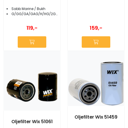
Sabb Marine / Bukh
G/GG/GA/GAG/H/HG/2G/2GRG/2H/2HG/2J/2JGR
159,-
119,-
Oljefilter Wix 51459
Oljefilter Wix 51061