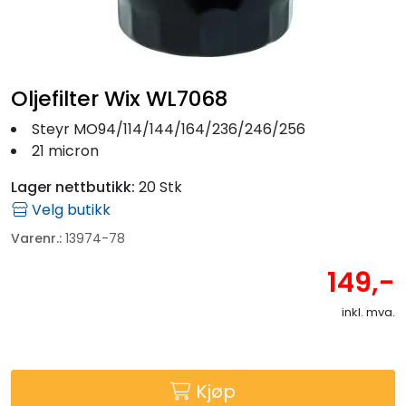
Fortøyning
Fritid/Sikkerhet
Oljefilter Wix WL7068
Båtpleie/Opplag
Steyr MO94/114/144/164/236/246/256
21 micron
Seil
Lager nettbutikk:
20 Stk
Velg butikk
Outlet
Varenr.:
13974-78
149,-
Kampanje
inkl. mva.
Kjøp