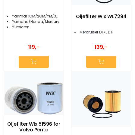
Oljefilter Wix WL7294
Yanmar 1GM/2GM/YM/3GM/YM
Yamaha/Honda/Mercury
21 micron
Mercruiser D1,7L DTI
119,-
139,-
Oljefilter Wix 51596 for
Volvo Penta