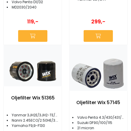
Volvo Penta D1/D2
MD2030/2040
299,-
119,-
Oljefilter Wix 51365
Oljefilter Wix 57145
Yanmar 3JH2E/3JH2-TE/3JH3E-YEU
Volvo Penta 4.3/430/431/432/434/AQ175/AQ250
Nanni 2.45ECO/2.50HE/3.75HE/2.10/2.14
Suzuki DF90/100/115
Yamaha F9,9-F130
21 micron