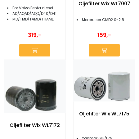
Oljefilter Wix WL7007
For Volvo Penta diesel
AD/AQAD/AQD/D40/D41
MD/TMD/TAMD/THAMD
Mercruiser CMD2.0-2.8
319,-
159,-
Oljefilter Wix WL7175
Oljefilter Wix WL7172
Yanmar 6LP/LPA