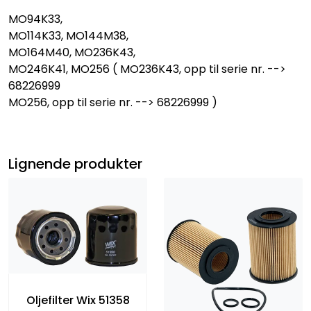
MO94K33,
MO114K33, MO144M38,
MO164M40, MO236K43,
MO246K41, MO256 ( MO236K43, opp til serie nr. -->
68226999
MO256, opp til serie nr. --> 68226999 )
Lignende produkter
Oljefilter Wix 51358