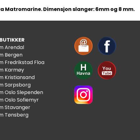
ra Matromarine. Dimensjon slanger: 6mm og 8 mm.
 BUTIKKER
im Arendal
im Bergen
m Fredrikstad Floa
im Karmøy
m Kristiansand
im Sarpsborg
im Oslo Slependen
im Oslo Sofiemyr
im Stavanger
im Tønsberg