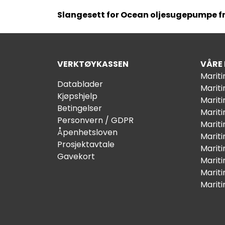
Slangesett for Ocean oljesugepumpe f
VERKTØYKASSEN
VÅRE
Marit
Datablader
Marit
Kjøpshjelp
Mariti
Betingelser
Marit
Personvern / GDPR
Mariti
Åpenhetsloven
Marit
Prosjektavtale
Marit
Gavekort
Marit
Marit
Marit