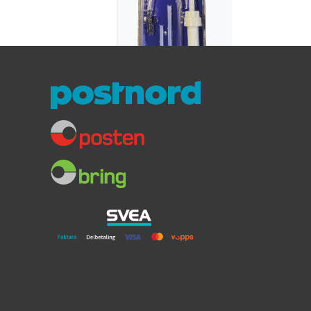
Pumpe for
Giroljeskift
(normal hals)
Forenkler oljeskift
Mindre søl
For kanner med kort tut
169,-