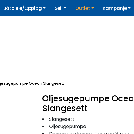
|
Båtpleie/Opplag
Seil
Outlet
Kampanje
øpshjelp
Nyhetsbrev
ljesugepumpe Ocean Slangesett
Oljesugepumpe Oce
Slangesett
Slangesett
Oljesugepumpe
Dimensjon slanger: 6mm og 8 mm