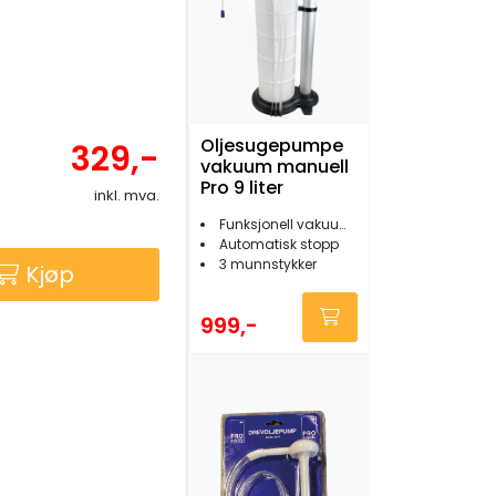
Oljesugepumpe
329,-
vakuum manuell
Pro 9 liter
inkl. mva.
Funksjonell vakuumpumpe
Automatisk stopp
3 munnstykker
Kjøp
999,-